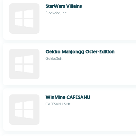
StarWars Villains
Blockdot, Inc.
Gekko Mahjongg Oster-Edition
GekkoSoft
WinMine CAFESANU
CAFESANU Soft