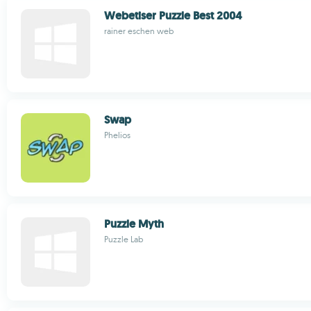
Webetiser Puzzle Best 2004
rainer eschen web
Swap
Phelios
Puzzle Myth
Puzzle Lab