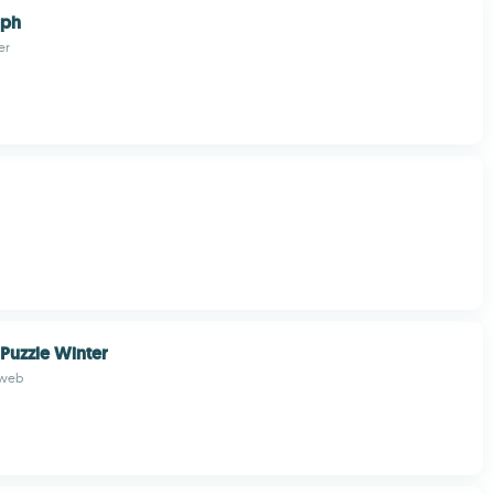
iph
er
Puzzle Winter
 web