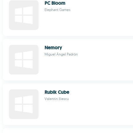
PC Bloom
Elephant Games
Nemory
Miguel Ángel Padrón
Rubik Cube
Valentin Iliescu