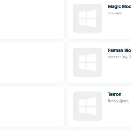
Magic Blo
SibGame
Fatman Bl
Another Day L
Tetron
Bynary Space