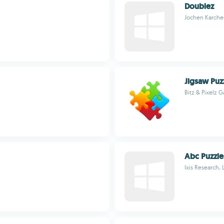
Doublez
Jochen Karche
Jigsaw Puz
Bitz & Pixelz 
Abc Puzzle
Ixis Research, 