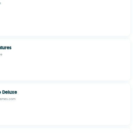
e
tures
re
o Deluxe
ames.com