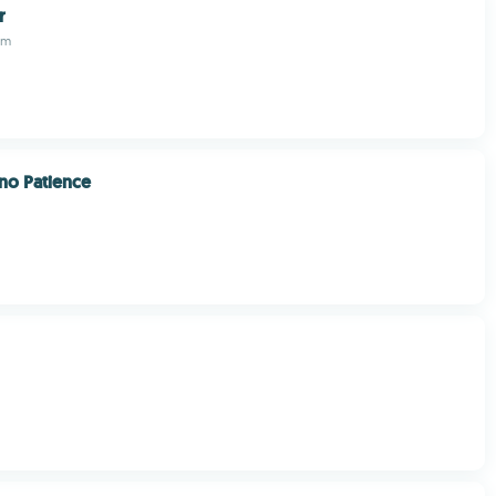
r
om
no Patience