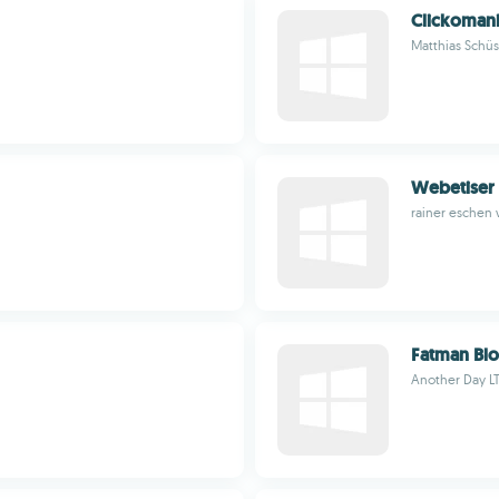
Clickoman
Matthias Schüs
Webetiser
rainer eschen
Fatman Blo
Another Day L