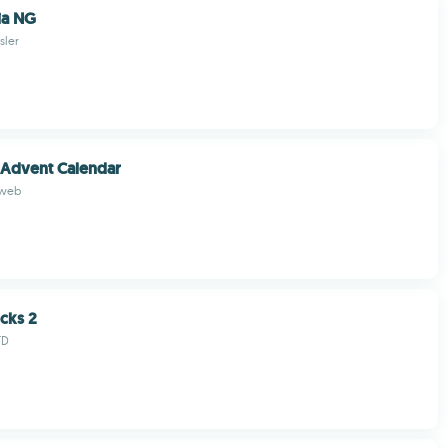
ia NG
sler
 Advent Calendar
 web
cks 2
TD