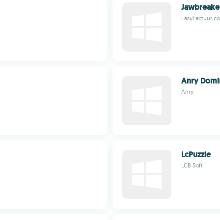
Jawbreake
EasyFactuur.c
Anry Domi
Anry
LcPuzzle
LCB Soft