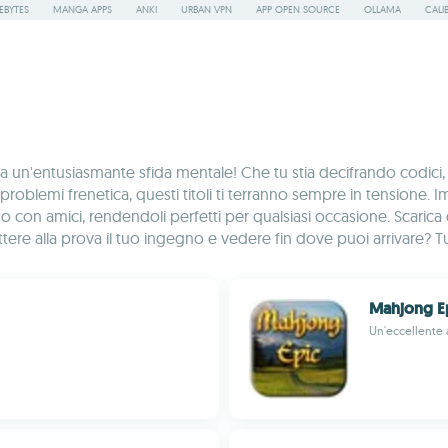
EBYTES
MANGA APPS
ANKI
URBAN VPN
APP OPEN SOURCE
OLLAMA
CALI
 un'entusiasmante sfida mentale! Che tu stia decifrando codici, r
problemi frenetica, questi titoli ti terranno sempre in tensione. 
o o con amici, rendendoli perfetti per qualsiasi occasione. Scar
re alla prova il tuo ingegno e vedere fin dove puoi arrivare? Tuffa
Mahjong E
Un'eccellente 