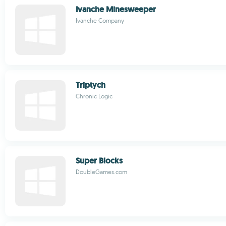
Ivanche Minesweeper
Ivanche Company
Triptych
Chronic Logic
Super Blocks
DoubleGames.com