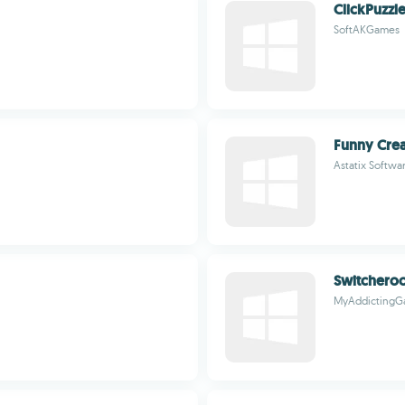
ClickPuzzl
SoftAKGames
Funny Crea
Astatix Softwa
Switchero
MyAddictingG