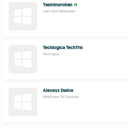
Yasminuroban
Joan Alba Maldonado
Techlogica TechTris
Techlogica
Alexeys Dwice
WildSnake TM Software