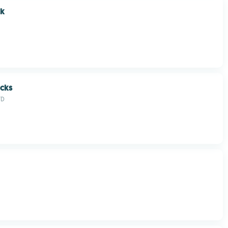
ck
ocks
TD