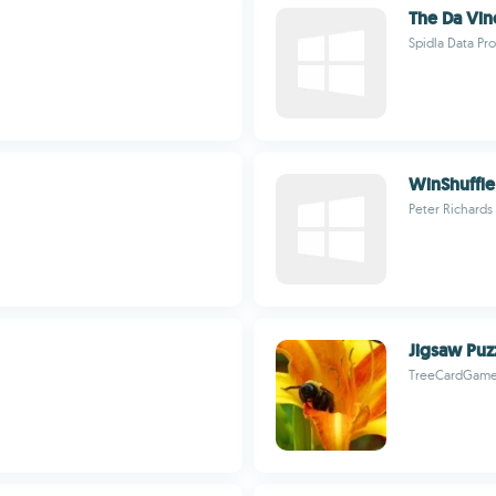
The Da Vin
Spidla Data Pr
WinShuffle
Peter Richards
Jigsaw Puzz
TreeCardGam