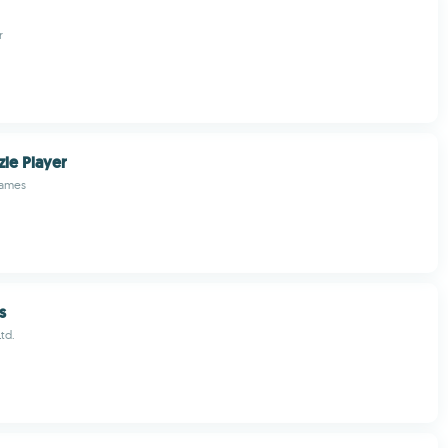
r
zle Player
Games
s
Ltd.