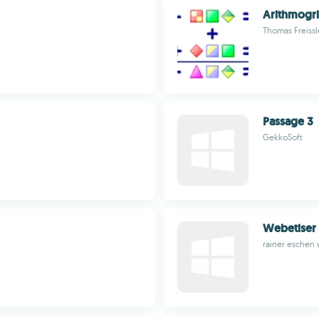
Arithmogr
Thomas Freissl
Passage 3
GekkoSoft
Webetiser 
rainer eschen