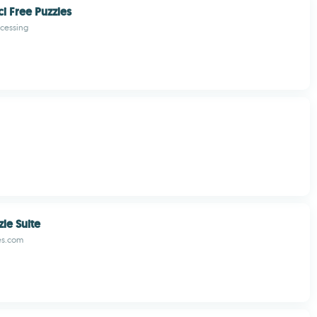
ci Free Puzzles
ocessing
le Suite
es.com