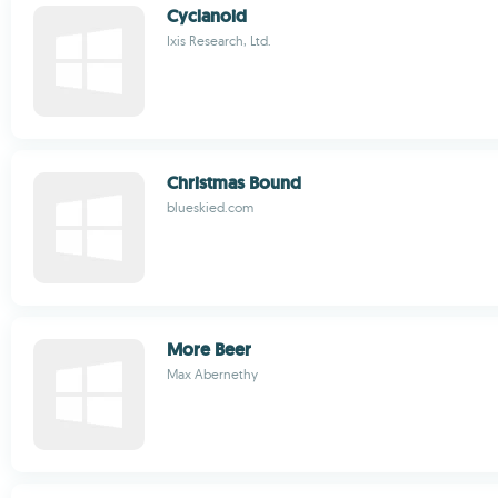
Cyclanoid
Ixis Research, Ltd.
Christmas Bound
blueskied.com
More Beer
Max Abernethy