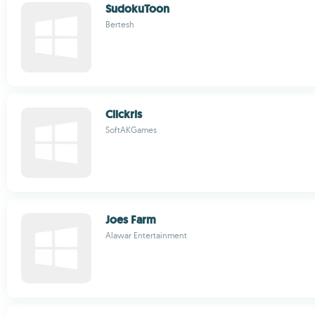
SudokuToon
Bertesh
Clickris
SoftAKGames
Joes Farm
Alawar Entertainment