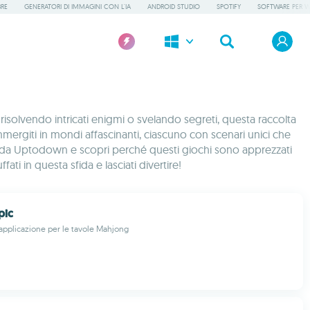
BRE
GENERATORI DI IMMAGINI CON L'IA
ANDROID STUDIO
SPOTIFY
SOFTWARE PER 
isolvendo intricati enigmi o svelando segreti, questa raccolta
Immergiti in mondi affascinanti, ciascuno con scenari unici che
ica da Uptodown e scopri perché questi giochi sono apprezzati
ti in questa sfida e lasciati divertire!
pic
applicazione per le tavole Mahjong