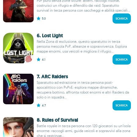
PvP puro senza zone sicure: atterri, raccogli risorse,
costruisci un rifugio e difendilo dai raid. Sparatutto
survival in terza persona con saccheggi e abilità speciali...
5.0
SCARICA
6. Lost Light
Nella Zona di esclusione, questo sparatutto in terza
persona mescola PvP, alleanze e sopravvivenza. Esplora
mappe enormi, usa veicoli e migliora il rifugio...
4.1
SCARICA
7. ARC Raiders
Sparatutto ad estrazione in terza persona post-
apocalittico con PvPvE: esplora mappe dinamiche,
recupera bottino, affronta robot enormi e altri Raiders da
solo o in squadra...
4.7
SCARICA
8. Rules of Survival
Battle royale in terza persona con 120 giocatori su un’isola
enorme: raccogli armi, guida veicoli e sopravvivi alla zona
che si restringe...