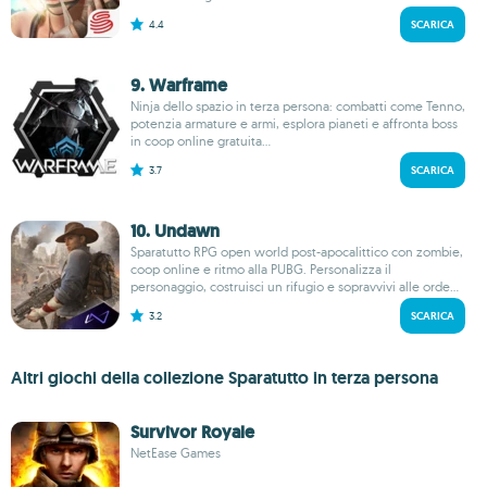
4.4
SCARICA
9. Warframe
Ninja dello spazio in terza persona: combatti come Tenno,
potenzia armature e armi, esplora pianeti e affronta boss
in coop online gratuita...
3.7
SCARICA
10. Undawn
Sparatutto RPG open world post-apocalittico con zombie,
coop online e ritmo alla PUBG. Personalizza il
personaggio, costruisci un rifugio e sopravvivi alle orde...
3.2
SCARICA
Altri giochi della collezione Sparatutto in terza persona
Survivor Royale
NetEase Games