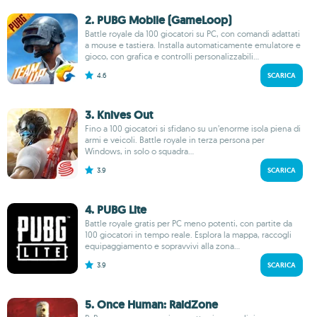
2. PUBG Mobile (GameLoop)
Battle royale da 100 giocatori su PC, con comandi adattati
a mouse e tastiera. Installa automaticamente emulatore e
gioco, con grafica e controlli personalizzabili...
4.6
SCARICA
3. Knives Out
Fino a 100 giocatori si sfidano su un’enorme isola piena di
armi e veicoli. Battle royale in terza persona per
Windows, in solo o squadra...
3.9
SCARICA
4. PUBG Lite
Battle royale gratis per PC meno potenti, con partite da
100 giocatori in tempo reale. Esplora la mappa, raccogli
equipaggiamento e sopravvivi alla zona...
3.9
SCARICA
5. Once Human: RaidZone