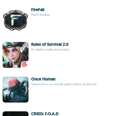
FireFall
Red 5 Studios
Rules of Survival 2.0
Un battle royale più evoluto
Once Human
Sopravvivi in un mondo aperto pieno di pericoli
CRSED: F.O.A.D