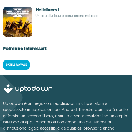
Helldivers II
Unisciti alla lotta e porta ordine nel caos
Potrebbe interessarti
BATTLE ROYALE
Uptodown è un negozio di applicazioni multipiattaforma
specializzato in applicazioni per Android. Il nostro obiettivo è quello
di fornire un accesso libero, gratuito e senza restrizioni ad un ampio
catalogo di app, fornendo al contempo una piattaforma di
distribuzione legale accessibile da qualsiasi browser e anche