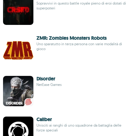
Sopravvivi in questo battle royale pieno di eroi dotati di
superpoteri
ZMR: Zombies Monsters Robots
Uno sparatutto in terza persona con varie modalità di
gioco
Disorder
NetEase Games
Caliber
Unisciti ai ranghi di uno squadrone da battaglia delle
forze speciali