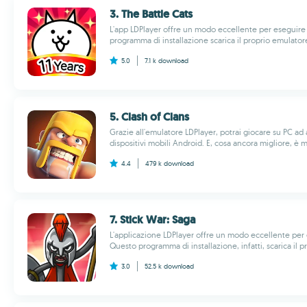
3. The Battle Cats
L'app LDPlayer offre un modo eccellente per eseguire
programma di installazione scarica il proprio emulatore
5.0
7.1 k
download
5. Clash of Clans
Grazie all'emulatore LDPlayer, potrai giocare su PC ad al
dispositivi mobili Android. E, cosa ancora migliore, è mo
4.4
479 k
download
7. Stick War: Saga
L'applicazione LDPlayer offre un modo eccellente per 
Questo programma di installazione, infatti, scarica il p
3.0
52.5 k
download