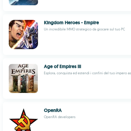
Kingdom Heroes - Empire
Un incredibile MMO strategico da giocare sul tuo PC
Age of Empires III
Esplora, conquista ed estendi i confini del tuo impero as
OpenRA
OpenRA developers