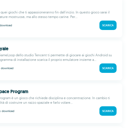
quei giochi che ti appassioneranno fin dall'inizio. In questo gioco sarai il
ature mostruose, ma allo stesso tempo carine. Per...
download
SCARICA
oyale
ameLoop dello studio Tencent ti permette di giocare ai giochi Android su
ramma di installazione scarica il proprio emulatore insieme a...
k
download
SCARICA
Space Program
rogram è un gioco che richiede disciplina e concentrazione. In cambio ti
lità di costruire un razzo spaziale e farlo volare...
 k
download
SCARICA