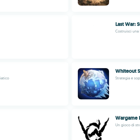
Last War: S
Costruisci una 
Whiteout S
iatico
Strategia e so
Wargame P
Un gioco di st