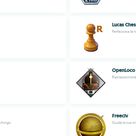
Lucas Ches
Perfeziona le t
OpenLoco
Riproposizion
Freeciv
ichingo
Guida la tua tri