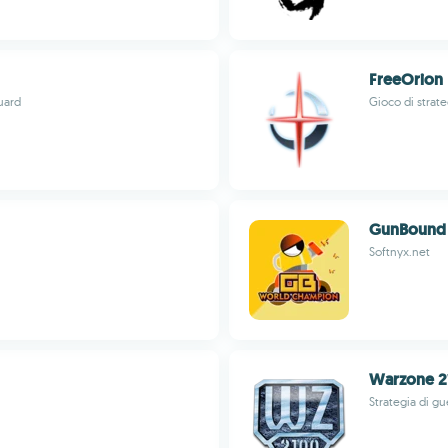
FreeOrion
guard
Gioco di strate
GunBound
Softnyx.net
Warzone 2
Strategia di gu