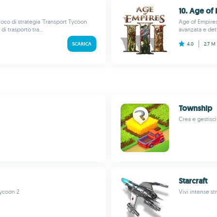
10. Age of
oco di strategia 'Transport Tycoon
Age of Empires I
i trasporto tra...
avanzata e detta
SCARICA
4.0
2.7 M
Township
Crea e gestisci 
Starcraft
ycoon 2
Vivi intense s