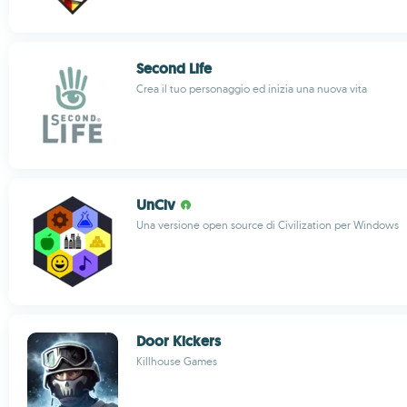
Second Life
Crea il tuo personaggio ed inizia una nuova vita
UnCiv
Una versione open source di Civilization per Windows
Door Kickers
Killhouse Games