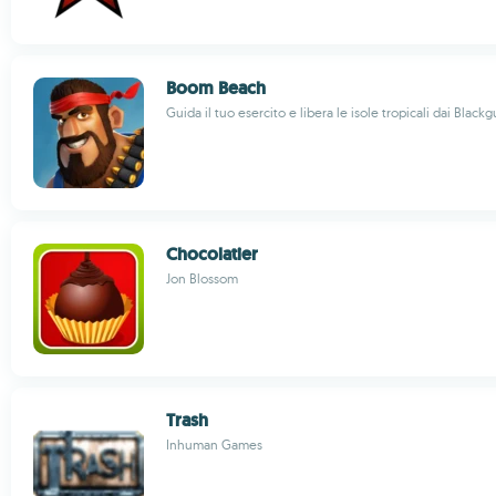
Boom Beach
Guida il tuo esercito e libera le isole tropicali dai Black
Chocolatier
Jon Blossom
Trash
Inhuman Games