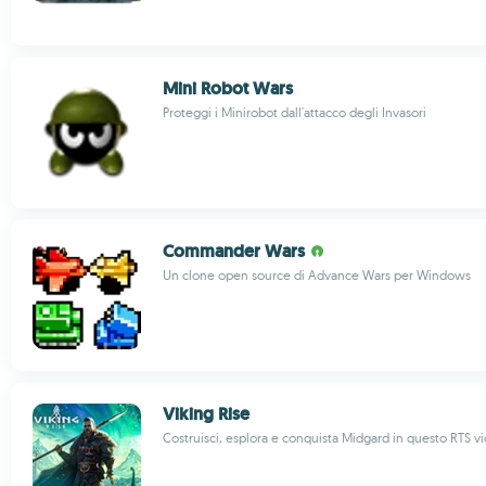
Mini Robot Wars
Proteggi i Minirobot dall'attacco degli Invasori
Commander Wars
Un clone open source di Advance Wars per Windows
Viking Rise
Costruisci, esplora e conquista Midgard in questo RTS v