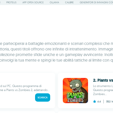
I
PROTEUS
APP OPEN SOURCE
OLLAMA
CALIBRE
GENERATORI DI IMMAGINI CON
parteciperai a battaglie emozionanti e scenari complessi che met
ia, questi titoli offrono ore infinite di intrattenimento. Immagina 
ollezione promette sfide uniche e un gameplay avvincente. Inoltre
nvolgi la tua mente e spingi le tue abilità tattiche al limite con 
2. Plants 
id sul PC. Questo programma di
Lo strumento L
eme a Plants vs Zombies 2, adattando...
Questo program
Zombies...
SCARICA
4.4
352.1 