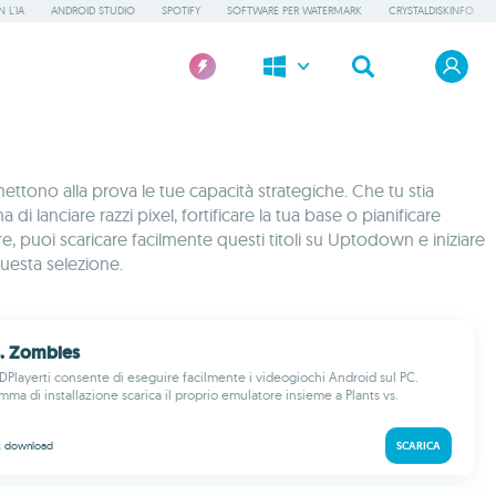
 L'IA
ANDROID STUDIO
SPOTIFY
SOFTWARE PER WATERMARK
CRYSTALDISKINFO
tono alla prova le tue capacità strategiche. Che tu stia
di lanciare razzi pixel, fortificare la tua base o pianificare
, puoi scaricare facilmente questi titoli su Uptodown e iniziare
questa selezione.
vs. Zombies
DPlayerti consente di eseguire facilmente i videogiochi Android sul PC.
ma di installazione scarica il proprio emulatore insieme a Plants vs.
k
download
SCARICA