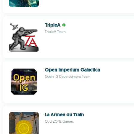
TripleA
TripleA Team
Open Imperium Galactica
Open IG Development Team
La Armee du Train
CULTZONE Games