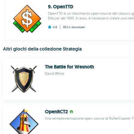
9. OpenTTD
OpenTTD è un rifacimento open-source del classico gi
Deluxe' del 1995. In esso, è necessario creare una rete d
4.8
55.2 k
download
Altri giochi della collezione Strategia
The Battle for Wesnoth
David White
OpenRCT2
Una reimplementazione open source di RollerCoaster T