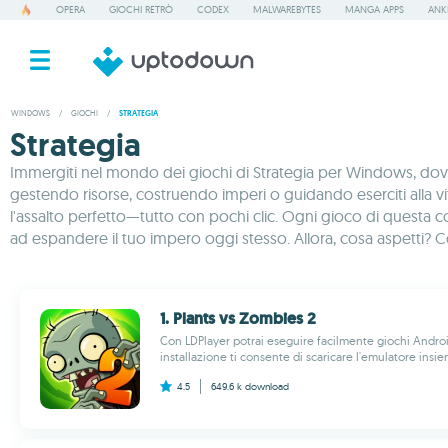
OPERA
GIOCHI RETRÒ
CODEX
MALWAREBYTES
MANGA APPS
ANK
WINDOWS
/
GIOCHI
/
STRATEGIA
Strategia
Immergiti nel mondo dei giochi di Strategia per Windows, dove 
gestendo risorse, costruendo imperi o guidando eserciti alla vittor
l'assalto perfetto—tutto con pochi clic. Ogni gioco di questa c
ad espandere il tuo impero oggi stesso. Allora, cosa aspetti? Coi
1. Plants vs Zombies 2
Con LDPlayer potrai eseguire facilmente giochi Andro
installazione ti consente di scaricare l'emulatore insi
4.5
649.6 k
download