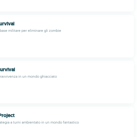
urvival
base militare per eliminare gli zombie
urvival
pravvivenza in un mondo ghiacciato
roject
rategia a turni ambientato in un mondo fantastico