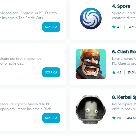
4. Spore
 videogiochi Android su PC. Questo
Spore è uno di 
 insieme a The Battle Cats...
creatore di cre
SCARICA
4.2
1.4 M
6. Clash R
cuni dei titoli migliori per i
Lo strumento G
lto facile da...
PC. Questo prog
SCARICA
4.9
251.5 
8. Kerbal 
eseguire i giochi Android su PC.
Kerbal Space P
roprio emulatore insieme a Stick...
offre la possibi
SCARICA
2.6
454.5