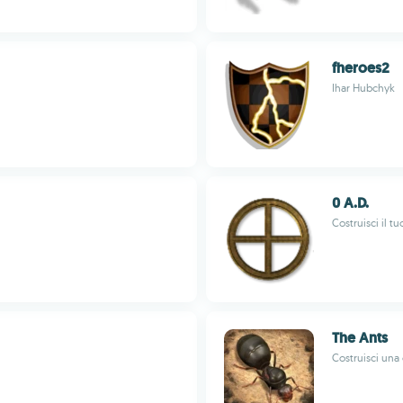
fheroes2
Ihar Hubchyk
0 A.D.
Costruisci il tu
The Ants
Costruisci una 