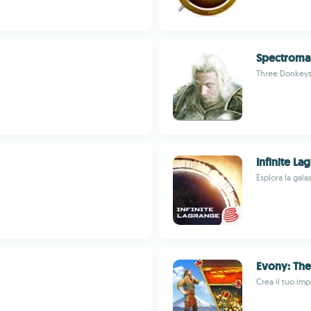
Spectroma
Three Donkeys
Infinite La
Esplora la gala
Evony: The
Crea il tuo imp