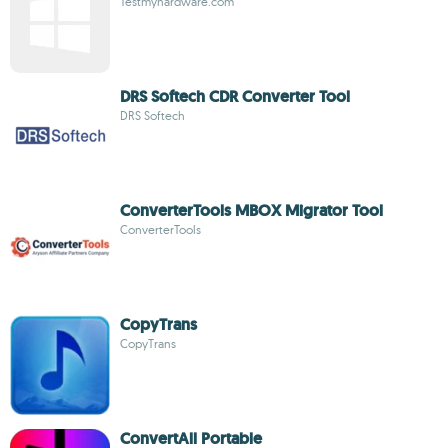
Testmyhardware.com
DRS Softech CDR Converter Tool
DRS Softech
ConverterTools MBOX Migrator Tool
ConverterTools
CopyTrans
CopyTrans
ConvertAll Portable