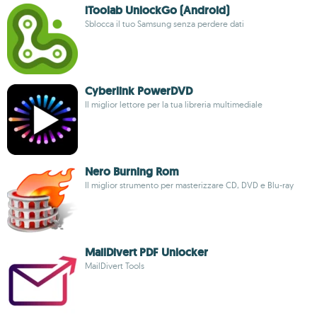
iToolab UnlockGo (Android)
Sblocca il tuo Samsung senza perdere dati
Cyberlink PowerDVD
Il miglior lettore per la tua libreria multimediale
Nero Burning Rom
Il miglior strumento per masterizzare CD, DVD e Blu-ray
MailDivert PDF Unlocker
MailDivert Tools