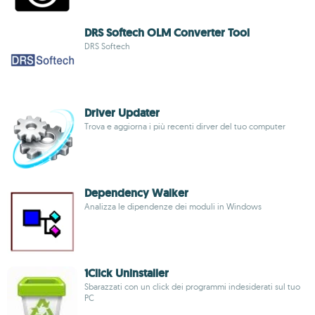
DRS Softech OLM Converter Tool
DRS Softech
Driver Updater
Trova e aggiorna i più recenti dirver del tuo computer
Dependency Walker
Analizza le dipendenze dei moduli in Windows
1Click Uninstaller
Sbarazzati con un click dei programmi indesiderati sul tuo
PC