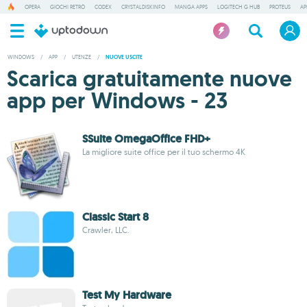
OPERA
GIOCHI RETRÒ
CODEX
CRYSTALDISKINFO
MANGA APPS
LOGITECH G HUB
PROTEUS
AP
WINDOWS
/
APP
/
UTENZE
/
NUOVE USCITE
Scarica gratuitamente nuove
app per Windows - 23
SSuite OmegaOffice FHD+
La migliore suite office per il tuo schermo 4K
Classic Start 8
Crawler, LLC.
Test My Hardware