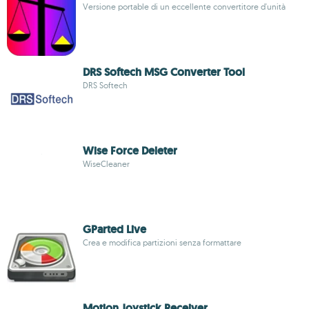
Versione portable di un eccellente convertitore d'unità
DRS Softech MSG Converter Tool
DRS Softech
Wise Force Deleter
WiseCleaner
GParted Live
Crea e modifica partizioni senza formattare
Motion Joystick Receiver