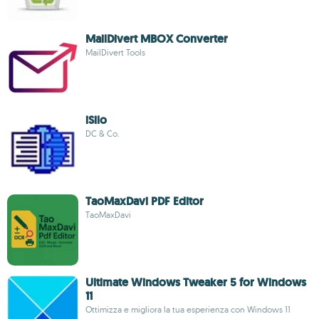
MailDivert MBOX Converter
MailDivert Tools
iSilo
DC & Co.
TaoMaxDavi PDF Editor
TaoMaxDavi
Ultimate Windows Tweaker 5 for Windows
11
Ottimizza e migliora la tua esperienza con Windows 11