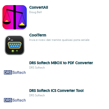
ConvertAll
Doug Bell
CoolTerm
Invia e ricevi dati tramite qualsiasi porta seriale
DRS Softech MBOX to PDF Converter
DRS Softech
DRS Softech ICS Converter Tool
DRS Softech