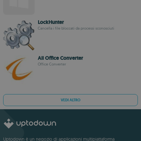
LockHunter
Cancella i file bloccati da processi sconosciuti
All Office Converter
Office Converter
VEDI ALTRO
Uptodown è un negozio di applicazioni multipiattaforma