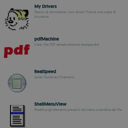
My Drivers
Stanco di reinstallare i tuoi driver? Fanne una copia di
sicurezza
pdfMachine
Crea i file PDF semplicemente stampandoli
RealSpeed
Javier Gutiérrez Chamorro
ShellMenuView
Modifica gli elementi presenti nel menu a tendina dei file