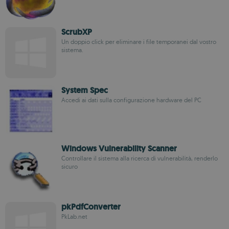
ScrubXP
Un doppio click per eliminare i file temporanei dal vostro
sistema.
System Spec
Accedi ai dati sulla configurazione hardware del PC
Windows Vulnerability Scanner
Controllare il sistema alla ricerca di vulnerabilità, renderlo
sicuro
pkPdfConverter
PkLab.net