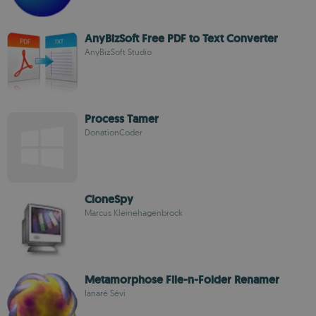
AnyBizSoft Free PDF to Text Converter
AnyBizSoft Studio
Process Tamer
DonationCoder
CloneSpy
Marcus Kleinehagenbrock
Metamorphose File-n-Folder Renamer
Ianaré Sévi