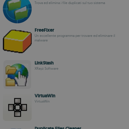
Trova ed elimina i file duplicati sul tuo sistema
FreeFixer
Un eccellente programma per trovare ed eliminare il
malware
LinkStash
XRayz Software
VirtuaWin
VirtuaWin
Duplicate Files Cleaner