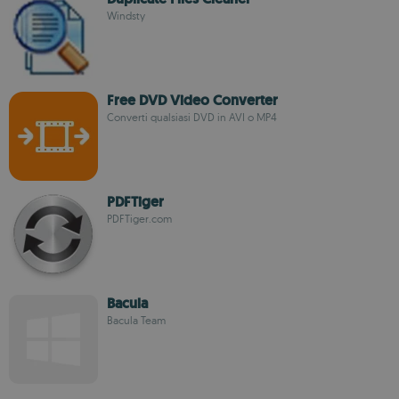
Windsty
Free DVD Video Converter
Converti qualsiasi DVD in AVI o MP4
PDFTiger
PDFTiger.com
Bacula
Bacula Team