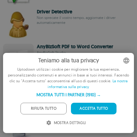
Driver Detective
Non sprecate il vostro tempo, aggiornate i driver
automaticamente
AnyBizSoft PDF to Word Converter
AnyBizSoft Studio
Teniamo alla tua privacy
Uptodown utilizza i cookie per migliorare la tua esperienza,
personalizzando contenuti e annunci in base ai tuoi interessi. Facendo
ENGLISH
slimKEYS
clic su "Accetta tutto" acconsentirai all'uso di questi cookie.
La nostra
informativa sulla privacy
FRENCH
slimCODE Software Inc.
MOSTRA TUTTI I PARTNER
(1910) →
GERMAN
PORTUGUESE
RIFIUTA TUTTO
ACCETTA TUTTO
HDDlife Pro
ITALIAN
BinarySense Inc.
MOSTRA DETTAGLI
SPANISH