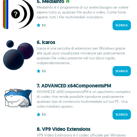
5. MediaInfo
MediaInfo è il programma di cui avete bisogno se volete
sapere tutto su qualsiasi file audio o video. Come forse
sapete, tutti i file multimediali includono...
5.0
SCARICA
6. Icaros
Icaros è una raccolta di estensioni per Windows grazie
alle quali puoi visualizzare miniature per praticamente
qualsiasi file video presente nel tuo disco rigido,
indipendentemente...
5.0
SCARICA
7. ADVANCED x64ComponentsPM
ADVANCED x64ComponentsPM è un pacchetto completo
di codec che rende possibile riprodurre praticamente
qualsiasi tipo di contenuto multimediale sul tuo PC. Una
volta installato questo...
5.0
SCARICA
8. VP9 Video Extensions
VP9 Video Extensions è il codec ufficiale per Windows