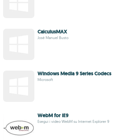
CalculusMAX
José Manuel Busto
Windows Media 9 Series Codecs
Microsoft
WebM for IE9
Esegui i video WebM su Internet Explorer 9