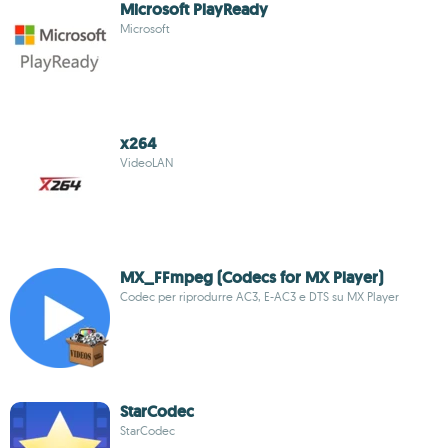
Microsoft PlayReady
Microsoft
x264
VideoLAN
MX_FFmpeg (Codecs for MX Player)
Codec per riprodurre AC3, E-AC3 e DTS su MX Player
StarCodec
StarCodec