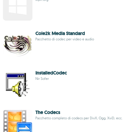
Cole2k Media Standard
Pacchetto di codec per video e audio
InstalledCodec
Nir Sofer
The Codecs
Pacchetto completo di codecs per DivX, Ogg, XviD, ecc.