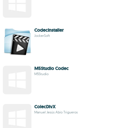
CodecInstaller
JockerSoft
M5Studio Codec
M5Studio
ColecDivX
Manuel Jesús Abío Trigueros