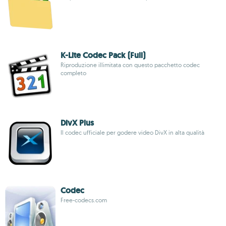
K-Lite Codec Pack (Full)
Riproduzione illimitata con questo pacchetto codec
completo
DivX Plus
Il codec ufficiale per godere video DivX in alta qualità
Codec
Free-codecs.com