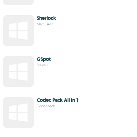
Sherlock
Marc Liron
GSpot
Steve G
Codec Pack All in 1
Codecpack