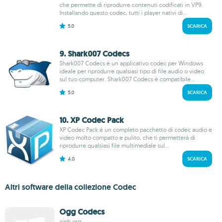
che permette di riprodurre contenuti codificati in VP9.
Installando questo codec, tutti i player nativi di...
5.0
SCARICA
9. Shark007 Codecs
Shark007 Codecs è un applicativo codec per Windows
ideale per riprodurre qualsiasi tipo di file audio o video
sul tuo computer. Shark007 Codecs è compatibile...
5.0
SCARICA
10. XP Codec Pack
XP Codec Pack è un completo pacchetto di codec audio e
video molto compatto e pulito, che ti permetterà di
riprodurre qualsiasi file multimediale sul...
4.0
SCARICA
Altri software della collezione Codec
Ogg Codecs
xiph.org