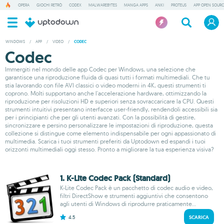
OPERA
GIOCHI RETRÒ
CODEX
MALWAREBYTES
MANGA APPS
ANKI
PROTEUS
APP OPEN SOURC
WINDOWS
/
APP
/
VIDEO
/
CODEC
Codec
Immergiti nel mondo delle app Codec per Windows, una selezione che
garantisce una riproduzione fluida di quasi tutti i formati multimediali. Che tu
stia lavorando con file AVI classici o video moderni in 4K, questi strumenti ti
coprono. Molti supportano anche l'accelerazione hardware, ottimizzando la
riproduzione per risoluzioni HD e superiori senza sovraccaricare la CPU. Questi
strumenti intuitivi presentano interfacce user-friendly, rendendoli accessibili sia
per i principianti che per gli utenti avanzati. Con la possibilità di gestire,
sincronizzare e persino personalizzare le impostazioni di riproduzione, questa
collezione si distingue come elemento indispensabile per ogni appassionato di
multimedia. Scarica i tuoi strumenti preferiti da Uptodown ed espandi i tuoi
orizzonti multimediali oggi stesso. Pronto a migliorare la tua esperienza visiva?
1. K-Lite Codec Pack (Standard)
K-Lite Codec Pack è un pacchetto di codec audio e video,
filtri DirectShow e strumenti aggiuntivi che consentono
agli utenti di Windows di riprodurre praticamente...
4.5
SCARICA