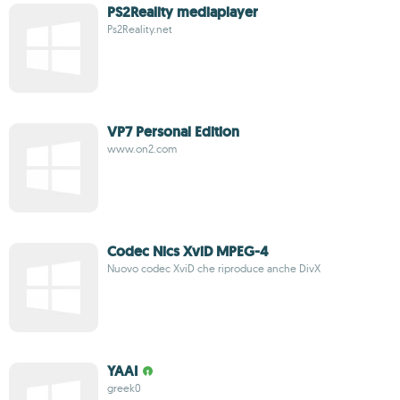
PS2Reality mediaplayer
Ps2Reality.net
VP7 Personal Edition
www.on2.com
Codec Nics XviD MPEG-4
Nuovo codec XviD che riproduce anche DivX
YAAI
greek0