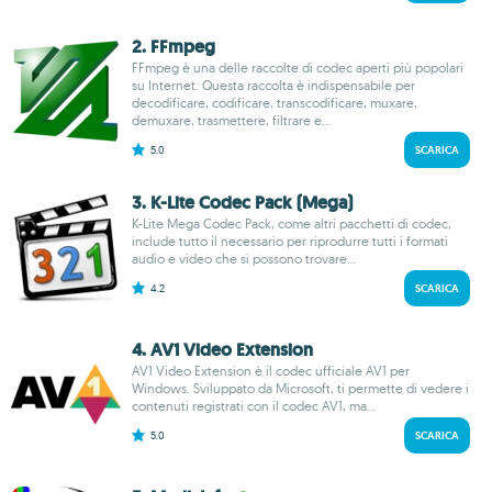
2. FFmpeg
FFmpeg è una delle raccolte di codec aperti più popolari
su Internet. Questa raccolta è indispensabile per
decodificare, codificare, transcodificare, muxare,
demuxare, trasmettere, filtrare e...
5.0
SCARICA
3. K-Lite Codec Pack (Mega)
K-Lite Mega Codec Pack, come altri pacchetti di codec,
include tutto il necessario per riprodurre tutti i formati
audio e video che si possono trovare...
4.2
SCARICA
4. AV1 Video Extension
AV1 Video Extension è il codec ufficiale AV1 per
Windows. Sviluppato da Microsoft, ti permette di vedere i
contenuti registrati con il codec AV1, ma...
5.0
SCARICA