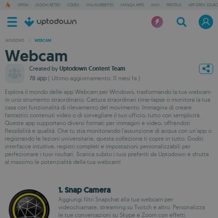
OPERA
GIOCHI RETRÒ
CODEX
MALWAREBYTES
MANGA APPS
ANKI
PROTEUS
APP OPEN SOURC
WINDOWS
/
WEBCAM
Webcam
Created by
Uptodown Content Team
78 app
( Ultimo aggiornamento: 11 mesi fa )
Esplora il mondo delle app Webcam per Windows, trasformando la tua webcam
in uno strumento straordinario. Cattura straordinari time-lapse o monitora la tua
casa con funzionalità di rilevamento del movimento. Immagina di creare
fantastici contenuti video o di sorvegliare il tuo ufficio, tutto con semplicità.
Queste app supportano diversi formati per immagini e video, offrendoti
flessibilità e qualità. Che tu stia monitorando l'assunzione di acqua con un'app o
registrando le lezioni universitarie, questa collezione ti copre in tutto. Goditi
interfacce intuitive, registri completi e impostazioni personalizzabili per
perfezionare i tuoi risultati. Scarica subito i tuoi preferiti da Uptodown e sfrutta
al massimo le potenzialità della tua webcam!
1. Snap Camera
Aggiungi filtri Snapchat alla tua webcam per
videochiamate, streaming su Twitch e altro. Personalizza
le tue conversazioni su Skype e Zoom con effetti