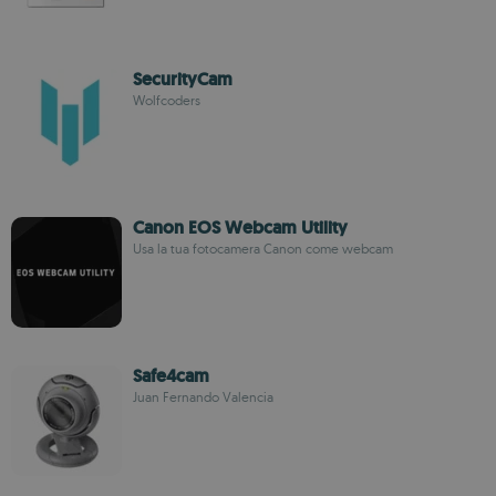
SecurityCam
Wolfcoders
Canon EOS Webcam Utility
Usa la tua fotocamera Canon come webcam
Safe4cam
Juan Fernando Valencia