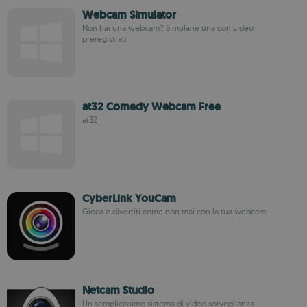
Webcam Simulator
Non hai una webcam? Simulane una con video
preregistrati
at32 Comedy Webcam Free
at32
CyberLink YouCam
Gioca e divertiti come non mai con la tua webcam
Netcam Studio
Un semplicissimo sistema di video sorveglianza