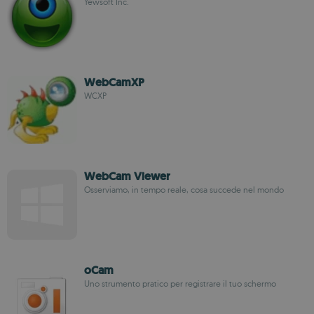
Yewsoft Inc.
WebCamXP
WCXP
WebCam Viewer
Osserviamo, in tempo reale, cosa succede nel mondo
oCam
Uno strumento pratico per registrare il tuo schermo