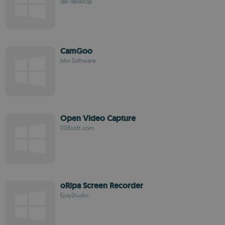
del desktop
CamGoo
bhv Software
Open Video Capture
008soft.com
oRipa Screen Recorder
EjoyStudio