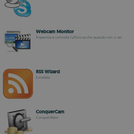
Webcam Monitor
Risparmia e controlla l'ufficio anche quando non ci sei
RSS Wizard
Extralabs
ConquerCam
ConquerWare