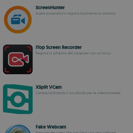
ScreenHunter
Scatta screenshot e registra facilmente lo schermo
iTop Screen Recorder
Registra lo schermo del computer con un tocco
XSplit VCam
Cambia facilmente il tuo sfondo per le videochiamate
Fake Webcam
Eseguite dei video che simulano una vera webcam