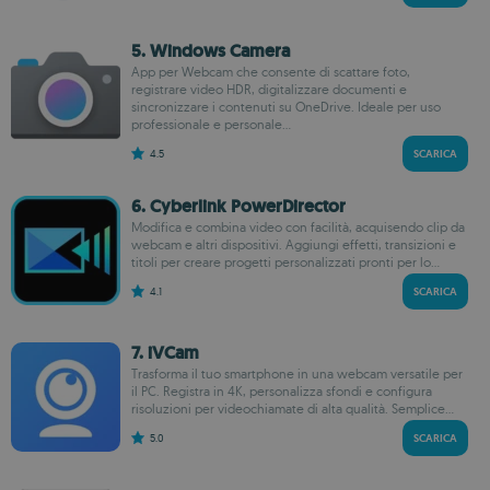
5. Windows Camera
App per Webcam che consente di scattare foto,
registrare video HDR, digitalizzare documenti e
sincronizzare i contenuti su OneDrive. Ideale per uso
professionale e personale...
4.5
SCARICA
6. Cyberlink PowerDirector
Modifica e combina video con facilità, acquisendo clip da
webcam e altri dispositivi. Aggiungi effetti, transizioni e
titoli per creare progetti personalizzati pronti per lo...
4.1
SCARICA
7. iVCam
Trasforma il tuo smartphone in una webcam versatile per
il PC. Registra in 4K, personalizza sfondi e configura
risoluzioni per videochiamate di alta qualità. Semplice...
5.0
SCARICA