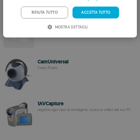
GERMAN
PORTUGUESE
RIFIUTA TUTTO
ACCETTA TUTTO
HT WebCam
ITALIAN
Honest Technology
MOSTRA DETTAGLI
SPANISH
ROMANIAN
CamUniversal
Crazy Pixels
1AVCapture
registra ogni tipo di immagine, suono e video dal tuo PC