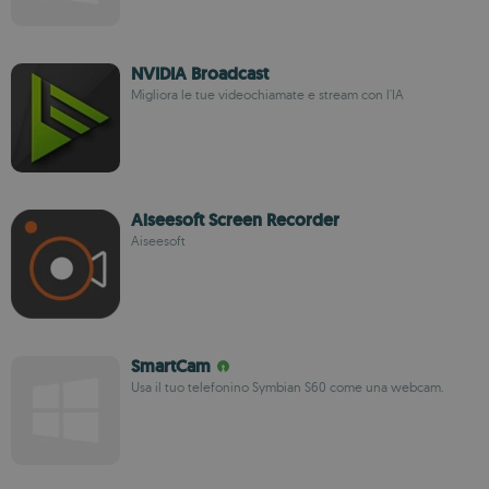
NVIDIA Broadcast
Migliora le tue videochiamate e stream con l'IA
Aiseesoft Screen Recorder
Aiseesoft
SmartCam
Usa il tuo telefonino Symbian S60 come una webcam.