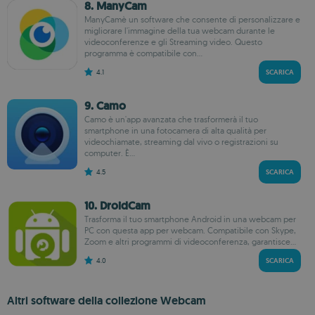
8. ManyCam
ManyCamè un software che consente di personalizzare e
migliorare l'immagine della tua webcam durante le
videoconferenze e gli Streaming video. Questo
programma è compatibile con...
4.1
SCARICA
9. Camo
Camo è un'app avanzata che trasformerà il tuo
smartphone in una fotocamera di alta qualità per
videochiamate, streaming dal vivo o registrazioni su
computer. È...
4.5
SCARICA
10. DroidCam
Trasforma il tuo smartphone Android in una webcam per
PC con questa app per webcam. Compatibile con Skype,
Zoom e altri programmi di videoconferenza, garantisce...
4.0
SCARICA
Altri software della collezione Webcam