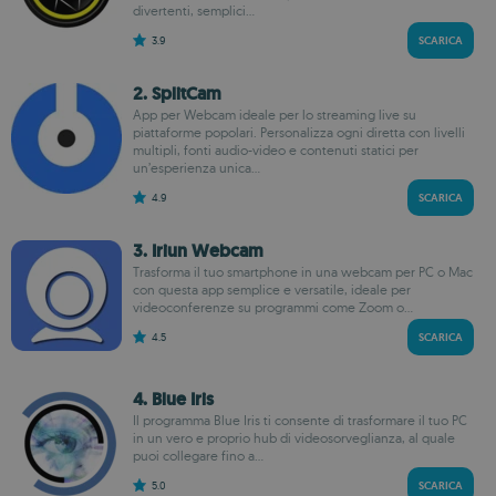
divertenti, semplici...
3.9
SCARICA
2. SplitCam
App per Webcam ideale per lo streaming live su
piattaforme popolari. Personalizza ogni diretta con livelli
multipli, fonti audio-video e contenuti statici per
un’esperienza unica...
4.9
SCARICA
3. Iriun Webcam
Trasforma il tuo smartphone in una webcam per PC o Mac
con questa app semplice e versatile, ideale per
videoconferenze su programmi come Zoom o...
4.5
SCARICA
4. Blue Iris
Il programma Blue Iris ti consente di trasformare il tuo PC
in un vero e proprio hub di videosorveglianza, al quale
puoi collegare fino a...
5.0
SCARICA