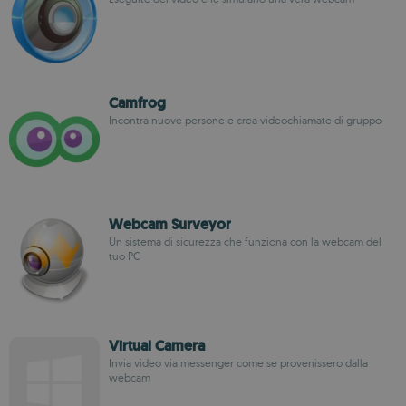
Camfrog
Incontra nuove persone e crea videochiamate di gruppo
Webcam Surveyor
Un sistema di sicurezza che funziona con la webcam del
tuo PC
Virtual Camera
Invia video via messenger come se provenissero dalla
webcam