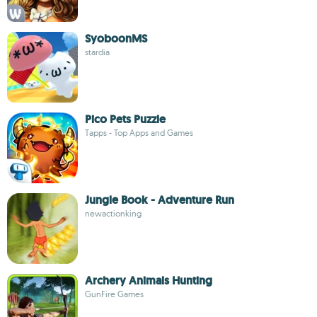
SyoboonMS
stardia
Pico Pets Puzzle
Tapps - Top Apps and Games
Jungle Book - Adventure Run
newactionking
Archery Animals Hunting
GunFire Games