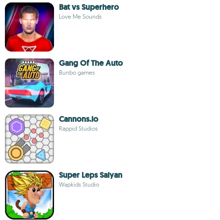
Bat vs Superhero
Love Me Sounds
Gang Of The Auto
Bunbo games
Cannons.io
Rappid Studios
Super Leps Saiyan
Wapkids Studio