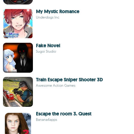
My Mystic Romance
Underdogs Inc
Fake Novel
Sugoi Studio
Train Escape Sniper Shooter 3D
Awesome Action Games
Escape the room 3. Quest
Banana4apps