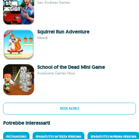
San Andreas Games
Squirrel Run Adventure
Meedi
School of the Dead Mini Game
Awesome Games Now
VEDI ALTRO
Potrebbe interessarti
PICCHIADURO
SPARATUTTO IN TERZA PERSONA
SPARATUTTO IN PRIMA PERSONA