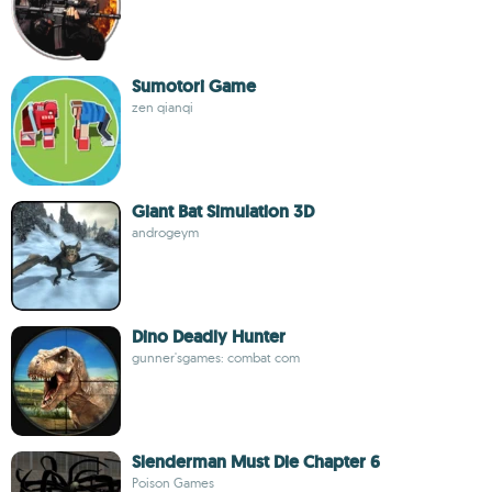
Sumotori Game
zen qianqi
Giant Bat Simulation 3D
androgeym
Dino Deadly Hunter
gunner'sgames: combat com
Slenderman Must Die Chapter 6
Poison Games