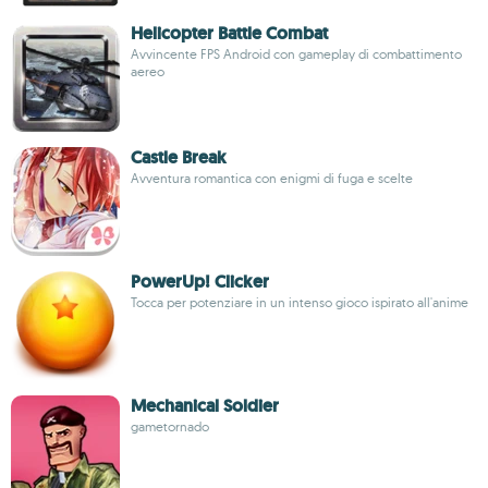
Helicopter Battle Combat
Avvincente FPS Android con gameplay di combattimento
aereo
Castle Break
Avventura romantica con enigmi di fuga e scelte
PowerUp! Clicker
Tocca per potenziare in un intenso gioco ispirato all'anime
Mechanical Soldier
gametornado