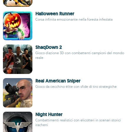
Halloween Runner
Corsa infinita emozionante nella foresta infestata
ShaqDown 2
Gioco d'azione 3D con combattenti campioni del mondo
reale
Real American Sniper
Gioco da cecchino élite con sfide di tiro strategiche
Night Hunter
Combattimenti realistici con elicotteri in scenari storici
iracheni