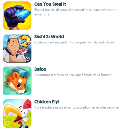
Can You Steal It
Risolvi puzzle di oggetti nascosti in questa avvincente
avventura
Sushi 2: World
Costruisci ed espandi il tuo impero di ristoranti di sushi
Dafox
Avventura platform per salvare i fondi della foresta
Chicken Fly!
Vola e schiva in un'avventura platformer endless-runner