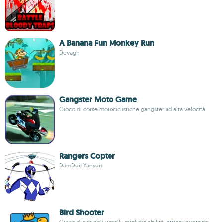
A Banana Fun Monkey Run
Devagh
Gangster Moto Game
Gioco di corse motociclistiche gangster ad alta velocità
Rangers Copter
DamDuc Yansuo
Bird Shooter
Gioco di tiro agli uccelli; migliora abilità, ottieni punteggi