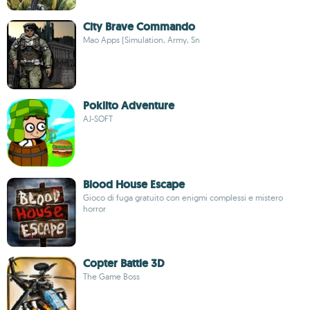
City Brave Commando
Mao Apps (Simulation, Army, Sn
Poklito Adventure
AJ-SOFT
Blood House Escape
Gioco di fuga gratuito con enigmi complessi e mistero
horror
Copter Battle 3D
The Game Boss