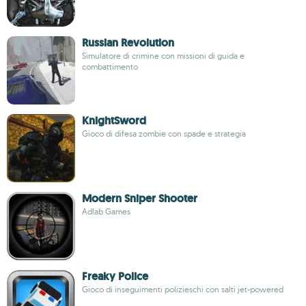
Russian Revolution
Simulatore di crimine con missioni di guida e
combattimento
KnightSword
Gioco di difesa zombie con spade e strategia
Modern Sniper Shooter
Adlab Games
Freaky Police
Gioco di inseguimenti polizieschi con salti jet-powered