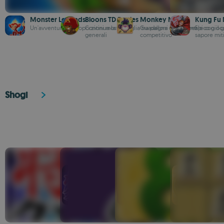
Monster Legends
Bloons TD Battles
Monkey Match
Kung Fu
Un'avventura di proporzioni mostruose
Continua la battaglia tra palloni tra potenti
Guadagna denaro reale con il 
Epico gioc
generali
competitivo
sapore mit
Shogi