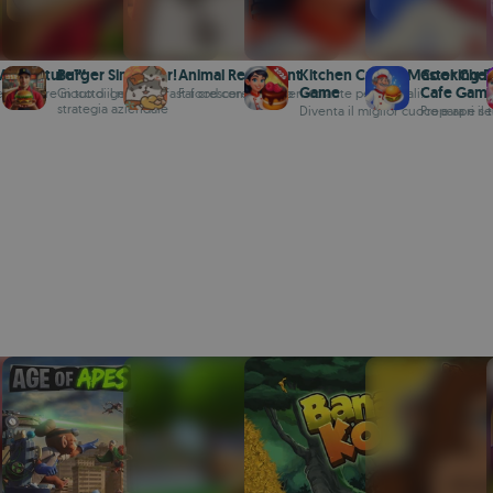
 Adventure™
Burger Simulator!
Animal Restaurant
Kitchen Craze - Master Che
Cooking Di
Game
Cafe Gam
e cucinare in tutto il mondo
Gioco di gestione fast-food con cucina e
Fai crescere questo ristorante per animali!
strategia aziendale
Diventa il miglior cuoco e apri il 
Prepara e ser