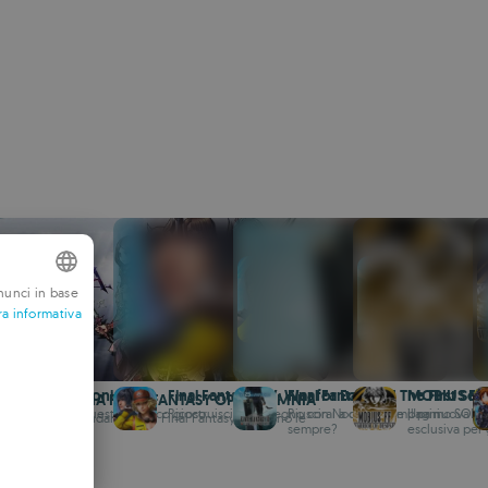
nunci in base
ra informativa
NGLISH
RENCH
ERMAN
ファイナルフ
asy Crystal Chronicles
Final Fantasy XV: War for Eos
Final Fantasy VII The First Sol
MOBIUS FI
DISSIDIA FINAL FANTASY OPERA OMNIA
 avventurieri in questo classico gioco
Ricostruisci il tuo regno con Noctis e compagni
Riuscirai a diventare il primo SOL
Una nuova avv
I leggendari eroi di Final Fantasy uniscono le
sempre?
esclusiva per
ORTUGUESE
I: azione HD in
forze
TALIAN