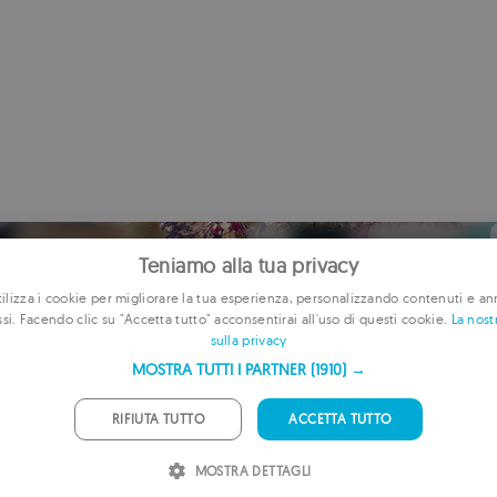
Teniamo alla tua privacy
lizza i cookie per migliorare la tua esperienza, personalizzando contenuti e an
ssi. Facendo clic su "Accetta tutto" acconsentirai all'uso di questi cookie.
La nost
E
sulla privacy
F
MOSTRA TUTTI I PARTNER
(1910) →
G
ANTASY XV POCKET EDITION
FINAL FANTASY BRAVE EXVIUS
ライトニング リターンズ 
Final Fant
mpire
War of the Visions: Final Fantasy Brave
RIFIUTA TUTTO
ACCETTA TUTTO
ァンタジーXIII
 tascabile di Final Fantasy XV
Una nuova avventura nell'universo di Final
Aiuta i tuoi
Exvius
rno dell'universo
Fantasy
con un twist
P
Finale epico di FINAL FANTASY XII
Battaglie tattiche nel mondo di Final Fantasy
cloud giocabile
MOSTRA DETTAGLI
I