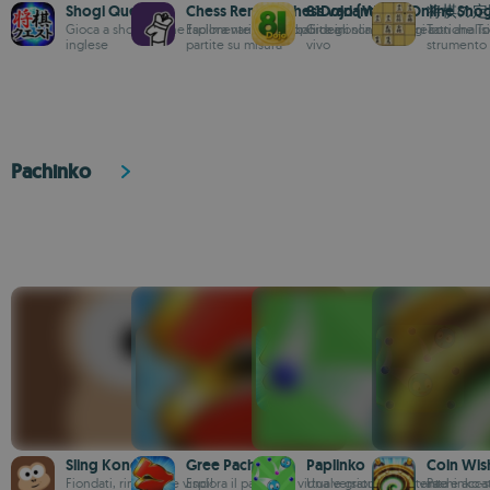
Shogi Quest
Chess Remix - Chess variants
81Dojo (World Online Shog
将棋の定
Gioca a shogi online facilmente con supporto in
Esplora varianti globali degli scacchi e crea
Gioca online a shogi con analisi
Tattiche To
inglese
partite su misura
vivo
strumento
Pachinko
Sling Kong
Gree Pachi
Paplinko
Coin Wis
Fiondati, rimbalza e vinci!
Esplora il pachinko virtuale gratuito con vasta
Una versione divertente e accat
Pachinko-s