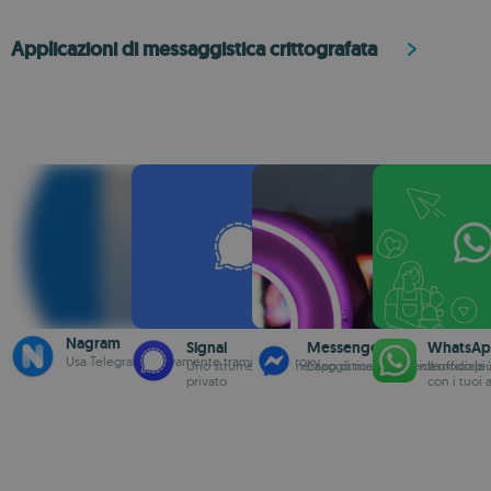
Applicazioni di messaggistica crittografata
Nagram
Signal
Messenger
WhatsAp
Usa Telegram nativamente tramite un proxy
Uno strumento di messaggistica veramente
L'app di messaggistica ufficiale
Il modo pi
privato
con i tuoi 