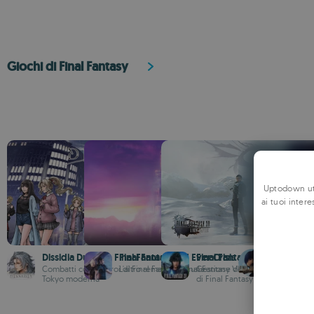
Giochi di Final Fantasy
Uptodown uti
ai tuoi intere
FINAL F
Dissidia Duellum Final Fantasy
Final Fantasy VII Ever Crisis
Final Fantasy XV: A New E
La versione
Combatti con gli eroi di Final Fantasy in una
L'altro remake di Final Fantasy VII
Gestione della strategia all'inte
Tokyo moderna
di Final Fantasy XV