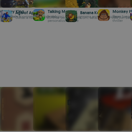
 Monkey King
Talking Monkey
Monkey Ki
Age of Apes
Banana Kong
gioco match-3
o d'azione a scorrimento laterale dal
Interagisci con una scimmia animale virtuale e
Spara banan
Guida la tua città di scimmie verso la vetta
Corri, salta, nuota e vola con Ba
ico
personalizza lo stile
thriller