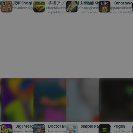
i)
跡 相居飛車
Dr. Shogi
将棋アプリ 将皇(入門編)
Hasami Shogi
Kanazawa 
 strategica dal
rre statica: offline Shogi con
Il famoso gioco di "scacchi" del Giappone
Impara le basi dello Shogi con lezioni interattive
Il shogi usci dal Giappone per do
App offline d
e partite pratiche
panorama mondiale
guida inclus
h
Digi Merge
Doctor Bingo
Simple Pachinko
Peglin
tivante del
tile per avventure desiderose
Rollic Games
Game Smart Ltd
E.B.S.
Red Nexus 