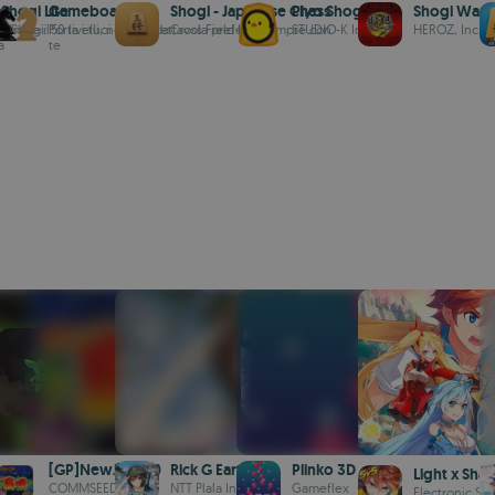
Shogi Lite
Gameboards
Shogi - Japanese Chess
Piyo Shogi
Shogi Wars
minare il
i Shogi: 50 livelli, no Internet,
Porta i tuoi giochi da tavola preferiti sempre con
Cross Field Inc.
STUDIO-K Infinity
HEROZ, Inc.
a
te
[GP]New島唄30
Rick G Earth
Plinko 3D
Light x Sh
Games
COMMSEED&GREE
NTT Plala Inc.
Gameflex
Electronic Sou