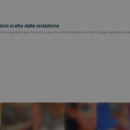
ioni scelte dalla redazione
hi imperdibili per Android: scopri le ultime tendenze in fatto di app, selezionate dai