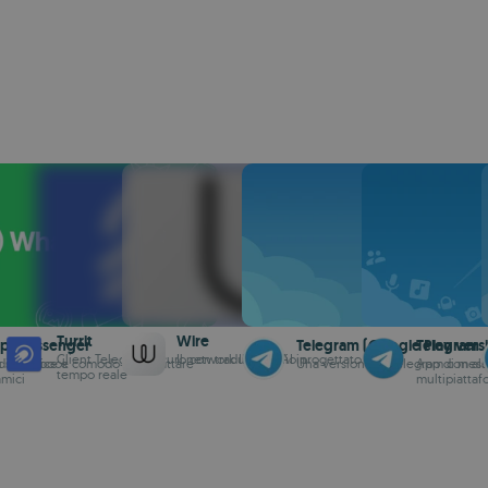
Turrit
Wire
p Messenger
Telegram (Google Play vers
Telegram
Client Telegram sicuro con traduzione AI in
Il network IM meglio progettato
 di Facebook
ù semplice e comodo per chattare
Una versione di Telegram con alc
App di messa
tempo reale
amici
multipiattaf