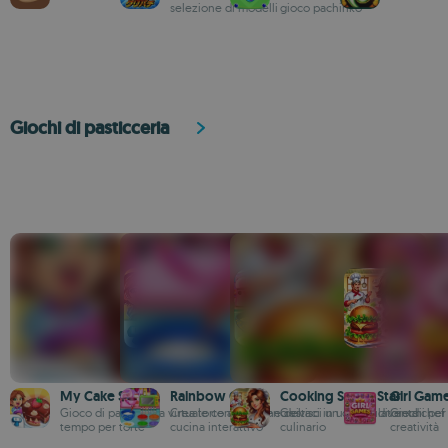
selezione di modelli
gioco pachinko
Giochi di pasticceria
My Cake Shop
Rainbow Cake
Cooking Super Star
Girl Gam
Gioco di pasticceria virtuale con gestione del
Crea torte arcobaleno vivaci in un simulatore di
Gestisci un café e diventa chef
Giochi per
tempo per torte
cucina interattivo
culinario
creatività