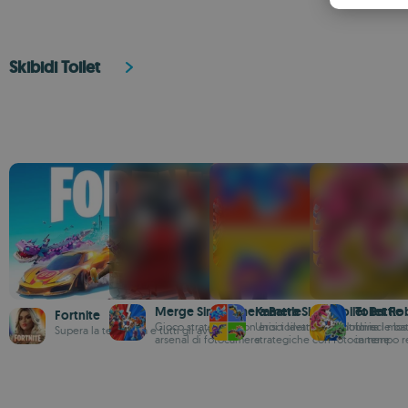
Skibidi Toilet
Merge Sink Kamera Battle
Kamera Skibd Toilet Battle
Toilet Ro
Fortnite
Gioco strategico con eroi toilette eccentrici e
Unisci lavandini e domina le bat
Unisci most
Supera la tempesta e tutti gli avversari
arsenal di fotocamere
strategiche con fotocamere
in tempo r