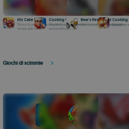
My Cake Shop
Cooking Wars
Bear's Restaurant
Cooking
Gioco di pasticceria virtuale con gestione del
Gioco di cucina frenetico con sfide, strategia e
Un ristorante super speciale
Viaggiare 
tempo per torte
personalizzazione
Giochi di scimmie