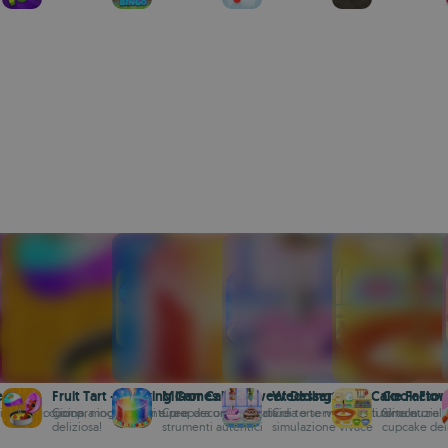
es
Fruit Tart - Cooking Games
Mirror Cake - Sweet Desserts
Wedding Party Cake Factor
Cook Flow
 in questo gioco
 ragazze: cucina, moda, avventura e
Compra ingredienti e prepara una crostata...
Crea, decora e condividi torte mirror virtuali con
Crea e servi speciali torte nuziali
Simulatore i
deliziosa!
strumenti autentici
simulazione vivace
cupcake deli