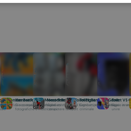
S
R
bot Monster Battle
Kamera Friends Monster Battle
Hero Teleport: Toilet Fight
Toilet Gangster Game
Toilet VS 
taglie
ri, pianifica e conquista in battaglie
Gioco strategico di fusioni con battaglie
Combatti mostri del bagno in puzzle strategici
Combatti mostri del bagno in un 
Gioco strate
eale
fotografiche e mostri strani
con potere teleport
criminale
unire