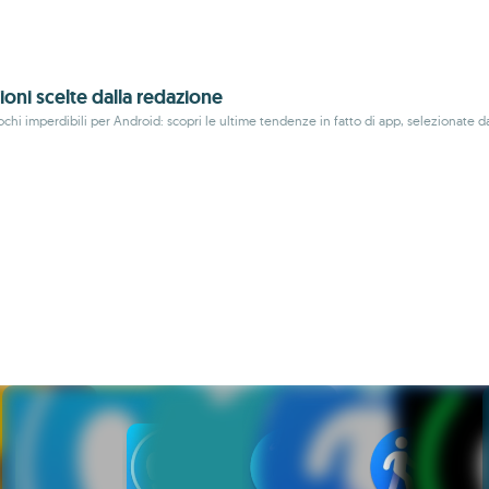
ioni scelte dalla redazione
hi imperdibili per Android: scopri le ultime tendenze in fatto di app, selezionate dai