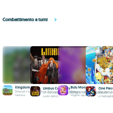
Combattimento a turni
Kingdom Wars
Bulu Monster
Limbus Company
One Piec
Difendi il tuo castello e distruggi quello del tuo
Cattura tutti i mostri che puoi e 
Un oscuro RPG con battaglie intense e giochi di
Rivivi le a
nemico
miglior squadra
ruolo tattici.
in battagli