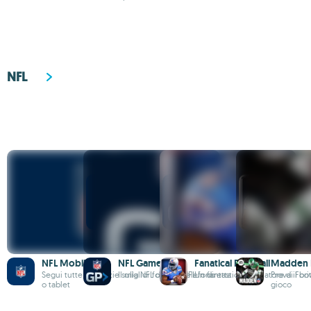
NFL
NFL Mobile
NFL Game Pass
Fanatical Football
Madden N
Segui tutte le notizie sulla NFL dal tuo telefono
Il miglior football NFL in diretta
Un fantastico simulatore di Foo
Prova il br
o tablet
gioco