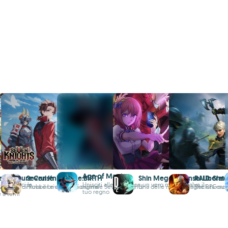
Age of Magic
e Treasure Cruise
Seven Knights Re:BIRTH
Shin Megami Tensei Liberat
RAID: Sha
costruisci la
Unisciti alle forze con un vero mago e salva il
vventure di Rubber e della sua ciurma
Prova il brivido dell'originale Seven Knights
Una delle migliori saghe RPG su
Recluta eroi
tuo regno
e a turni