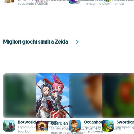
seguendo i numeri
immagini e dipinti famosi
Migliori giochi simili a Zelda
Botworld Adventure
Oceanhorn
Swordig
Guardian Tales
Esplora questo mondo mentre combatti con i
La cosa più vicina a giocare a 
Un epico g
Un avventuroso puzzle game di proporzioni
tuoi bot
che troverai
epiche in stile zelda