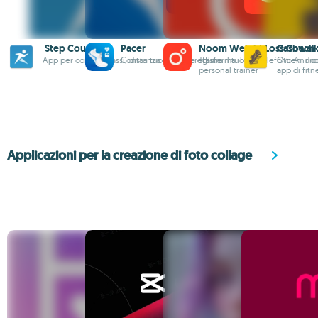
Step Counter
Pacer
Noom Weight Loss Coach
Cashwalk
App per contare passi, distanza e calorie offline
Conta i tuoi passi e registra il tuo peso
Trasforma il tuo telefono Andro
Ottieni r
personal trainer
app di fitn
Applicazioni per la creazione di foto collage