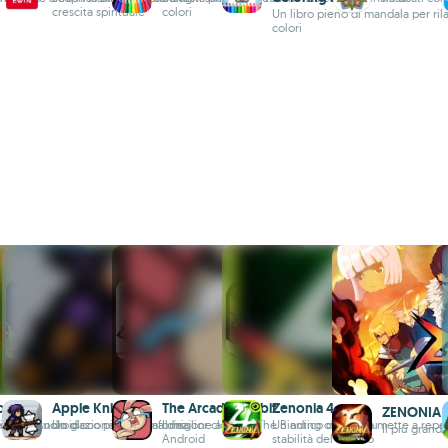
crescita spirituale
colori
Un libro pieno di mandala per rila
colori
o
Apple Knight
The Arcade Rabbit
Zenonia 4
ZENONIA 
Zelda su Android
ioco di ruolo d'azione e piattaforma
Un gioco piattaforma d'azione a 16 bit
Il miglior clone di The Binding of Issac su
Un antico demonio mette a repen
Il più grand
Android
stabilità del mondo