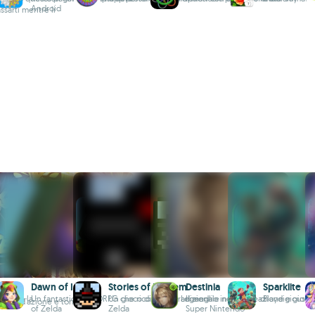
Android
ssarti mentre li
Dawn of Isles
Stories of Bethem
Destinia
Sparklite
5
taglio la
Un fantastico MMORPG che ricorda The Legend
Un gioco di ruolo tradizionale nello stile di
Il meglio in fatto di azione e gioch
Playdigious
e RPG d'azione è tornato.
of Zelda
Zelda
Super Nintendo