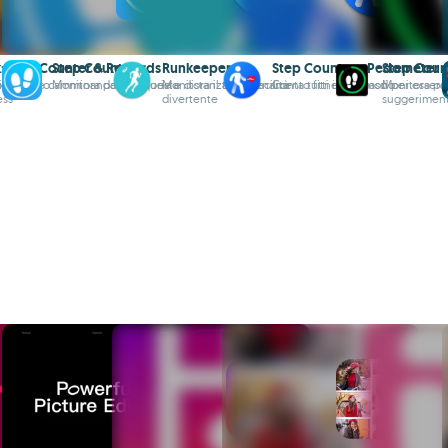
: Step Counter & Rewards
Step Counter
Runkeeper
Step Counter - Pedometer
Step Coun
id nel tuo
icompense camminando con questa
Monitora passi, calorie e distanza con facilità
Monitora il tuo allenamento fitness in modo
Conta tutti i tuoi passi per esser
Monitora pas
ess
divertente
suggeriment