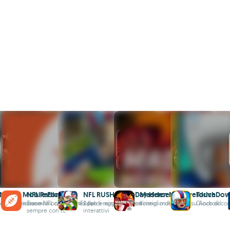
FL 26 Mobile Football
NFL Radio Live
NFL RUSH GameDay Heroes
Madden NFL Overdrive
TouchDo
tball Americano
ivido dell'azione NFL dall'interno del
Trasmissioni radio NFL live e aggiornamenti
App di mini-giochi calcistici multiplayer
Il meglio della NFL su Android
Gioco di cor
sempre con te
interattivi