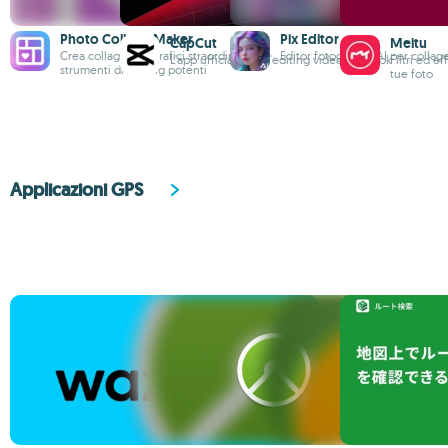
Photo Collage Maker
Pix Editor
CapCut
Meitu
Crea collage fotografici straordinari con
Editor fotografico AI per collage,
L'app ufficiale per l'editing video di TikTok
Filtri ed e
strumenti di editing potenti
tue foto
Applicazioni GPS