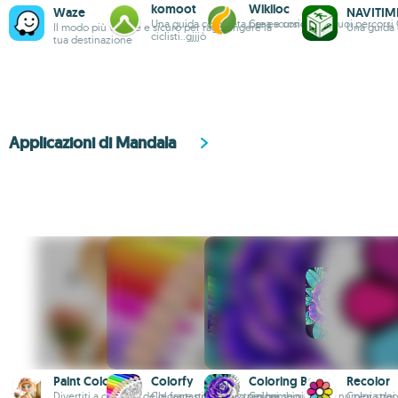
komoot
Wikiloc
Waze
NAVITIM
Una guida completa per escursionisti e
Crea e condividi i tuoi percorsi
Il modo più veloce e sicuro per raggiungere la
Una guida 
ciclisti..gjjjò
tua destinazione
Applicazioni di Mandala
Paint Color
Colorfy
Coloring Book
Recolor
Divertiti a colorare delle fantastiche illustrazioni
Colorare non è solo per bambini
Colora seguendo i numeri strao
Colora dei 