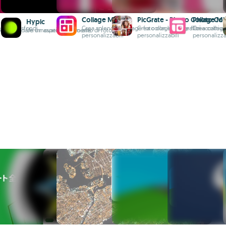
Collage Maker
PicGrate - Photo Collage M
Photo Col
Hypic
 filtri e sfondi
Crea splendidi collage foto con layout e filtri
Crea collage fotografici accattiva
Crea collage
ffetti per dare un aspetto unico alle
Un innovativo strumento di fotoritocco
personalizzabili
personalizzabili
personalizza