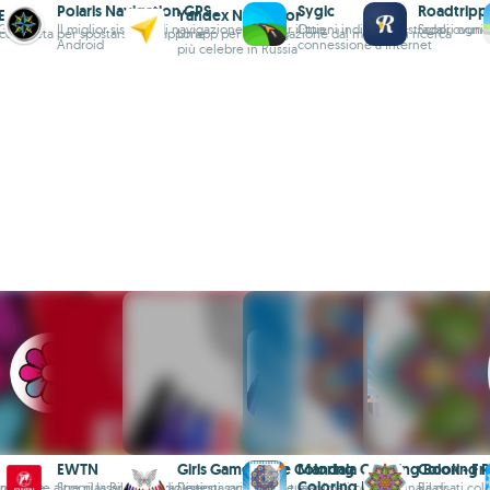
Polaris Navigation GPS
Sygic
Roadtripp
E
Yandex Navigator
 GPS
Il miglior sistema di navigazione GPS per il tuo
Ottieni indicazioni stradali ovun
Scopri ogni 
completa per spostarsi in Giappone
Un'app per la navigazione dal motore di ricerca
Android
connessione a Internet
più celebre in Russia
EWTN
Girls Games Free Coloring
Mandala Coloring Book - Fr
Coloring P
Coloring Book
rdinarie
manda e altre rilassanti illustrazioni
Scopri la Bibbia audio e testi sacri per la tua
Disegna principesse e animali con centinaia di
Rilassati co