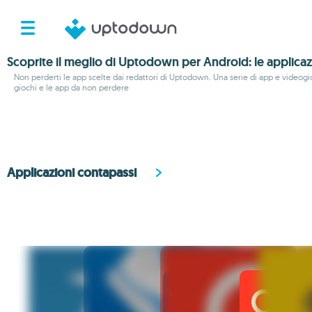
Scoprite il meglio di Uptodown per Android: le applicaz
Non perderti le app scelte dai redattori di Uptodown. Una serie di app e videogioc
giochi e le app da non perdere
Applicazioni contapassi