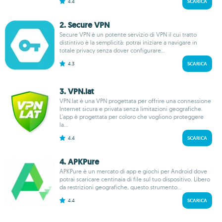
4.4
SCARICA
2. Secure VPN
Secure VPN è un potente servizio di VPN il cui tratto
distintivo è la semplicità: potrai iniziare a navigare in
totale privacy senza dover configurare...
4.3
SCARICA
3. VPN.lat
VPN.lat è una VPN progettata per offrire una connessione
Internet sicura e privata senza limitazioni geografiche.
L'app è progettata per coloro che vogliono proteggere
la...
4.4
SCARICA
4. APKPure
APKPure è un mercato di app e giochi per Android dove
potrai scaricare centinaia di file sul tuo dispositivo. Libero
da restrizioni geografiche, questo strumento...
4.4
SCARICA