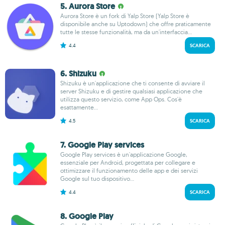
5. Aurora Store
Aurora Store è un fork di Yalp Store (Yalp Store è
disponibile anche su Uptodown) che offre praticamente
tutte le stesse funzionalità, ma da un'interfaccia...
4.4
SCARICA
6. Shizuku
Shizuku è un'applicazione che ti consente di avviare il
server Shizuku e di gestire qualsiasi applicazione che
utilizza questo servizio, come App Ops. Cos'è
esattamente...
4.5
SCARICA
7. Google Play services
Google Play services è un'applicazione Google,
essenziale per Android, progettata per collegare e
ottimizzare il funzionamento delle app e dei servizi
Google sul tuo dispositivo...
4.4
SCARICA
8. Google Play