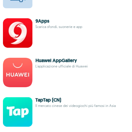
9Apps
Scarica sfondi, suonerie e app
Huawei AppGallery
L'applicazione ufficiale di Huawei
TapTap (CN)
Il mercato cinese dei videogiochi più famosi in Asia