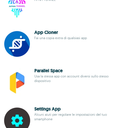
App Cloner
Fai una copia extra di qualsiasi app
Parallel Space
Usa la stessa app con account diversi sullo stesso
dispositivo
Settings App
Alcuni aiuti per regolare le impostazioni del tuo
smartphone