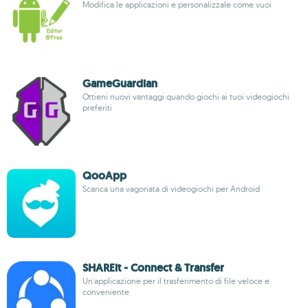
Modifica le applicazioni e personalizzale come vuoi
GameGuardian
Ottieni nuovi vantaggi quando giochi ai tuoi videogiochi
preferiti
QooApp
Scarica una vagonata di videogiochi per Android
SHAREit - Connect & Transfer
Un'applicazione per il trasferimento di file veloce e
conveniente