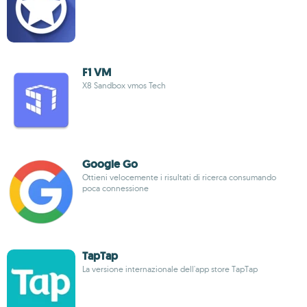
F1 VM
X8 Sandbox vmos Tech
Google Go
Ottieni velocemente i risultati di ricerca consumando
poca connessione
TapTap
La versione internazionale dell'app store TapTap