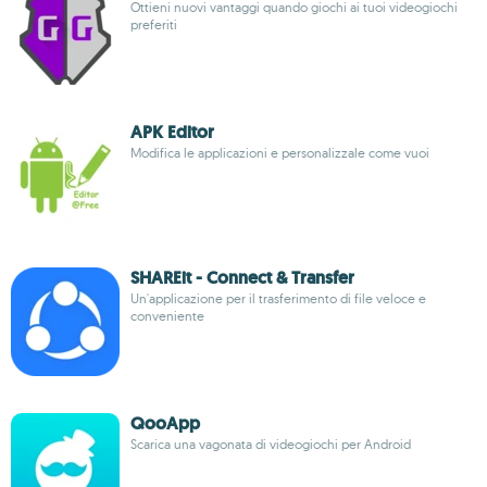
Ottieni nuovi vantaggi quando giochi ai tuoi videogiochi
preferiti
APK Editor
Modifica le applicazioni e personalizzale come vuoi
SHAREit - Connect & Transfer
Un'applicazione per il trasferimento di file veloce e
conveniente
QooApp
Scarica una vagonata di videogiochi per Android