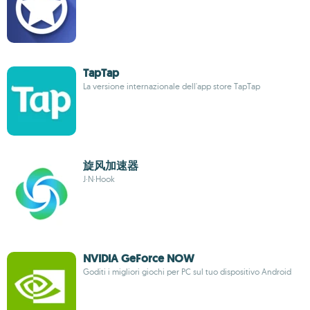
TapTap
La versione internazionale dell'app store TapTap
旋风加速器
J·N·Hook
NVIDIA GeForce NOW
Goditi i migliori giochi per PC sul tuo dispositivo Android