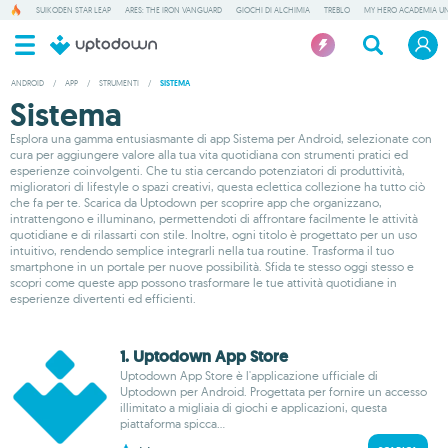
SUIKODEN STAR LEAP
ARES: THE IRON VANGUARD
GIOCHI DI ALCHIMIA
TREBLO
MY HERO ACADEMIA UN
ANDROID
/
APP
/
STRUMENTI
/
SISTEMA
Sistema
Esplora una gamma entusiasmante di app Sistema per Android, selezionate con
cura per aggiungere valore alla tua vita quotidiana con strumenti pratici ed
esperienze coinvolgenti. Che tu stia cercando potenziatori di produttività,
miglioratori di lifestyle o spazi creativi, questa eclettica collezione ha tutto ciò
che fa per te. Scarica da Uptodown per scoprire app che organizzano,
intrattengono e illuminano, permettendoti di affrontare facilmente le attività
quotidiane e di rilassarti con stile. Inoltre, ogni titolo è progettato per un uso
intuitivo, rendendo semplice integrarli nella tua routine. Trasforma il tuo
smartphone in un portale per nuove possibilità. Sfida te stesso oggi stesso e
scopri come queste app possono trasformare le tue attività quotidiane in
esperienze divertenti ed efficienti.
1. Uptodown App Store
Uptodown App Store è l'applicazione ufficiale di
Uptodown per Android. Progettata per fornire un accesso
illimitato a migliaia di giochi e applicazioni, questa
piattaforma spicca...