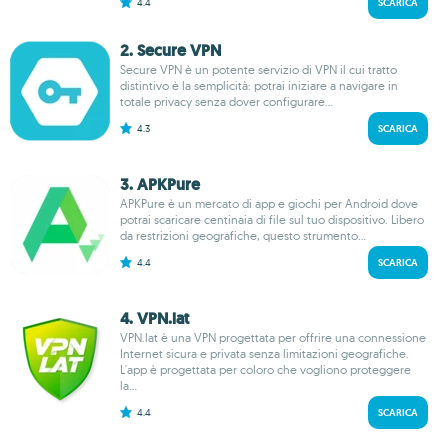
4.4
SCARICA
2. Secure VPN
Secure VPN è un potente servizio di VPN il cui tratto
distintivo è la semplicità: potrai iniziare a navigare in
totale privacy senza dover configurare...
4.3
SCARICA
3. APKPure
APKPure è un mercato di app e giochi per Android dove
potrai scaricare centinaia di file sul tuo dispositivo. Libero
da restrizioni geografiche, questo strumento...
4.4
SCARICA
4. VPN.lat
VPN.lat è una VPN progettata per offrire una connessione
Internet sicura e privata senza limitazioni geografiche.
L'app è progettata per coloro che vogliono proteggere
la...
4.4
SCARICA