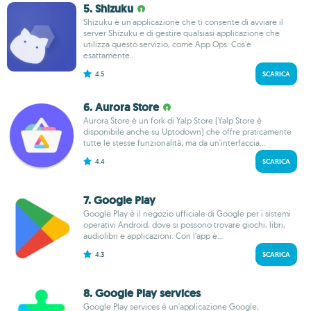
5. Shizuku
Shizuku è un'applicazione che ti consente di avviare il
server Shizuku e di gestire qualsiasi applicazione che
utilizza questo servizio, come App Ops. Cos'è
esattamente...
4.5
SCARICA
6. Aurora Store
Aurora Store è un fork di Yalp Store (Yalp Store è
disponibile anche su Uptodown) che offre praticamente
tutte le stesse funzionalità, ma da un'interfaccia...
4.4
SCARICA
7. Google Play
Google Play è il negozio ufficiale di Google per i sistemi
operativi Android, dove si possono trovare giochi, libri,
audiolibri e applicazioni. Con l'app è...
4.3
SCARICA
8. Google Play services
Google Play services è un'applicazione Google,