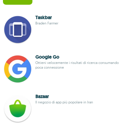
Taskbar
Braden Farmer
Google Go
Ottieni velocemente i risultati di ricerca consumando
poca connessione
Bazaar
Il negozio di app più popolare in Iran