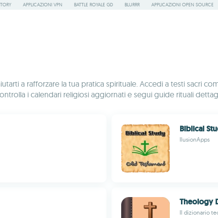
STORY
APPLICAZIONI VPN
BATTLE ROYALE GD
BLURRR
APPLICAZIONI OPEN SOURCE
utarti a rafforzare la tua pratica spirituale. Accedi a testi sacri
trolla i calendari religiosi aggiornati e segui guide rituali dettagl
Biblical S
IlusionApps
Theology D
Il dizionario 