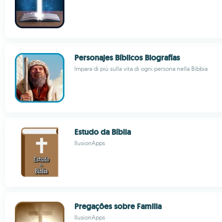
Personajes Bíblicos Biografías
Impara di più sulla vita di ogni persona nella Bibbia
Estudo da Bíblia
IlusionApps
Pregaçôes sobre Familia
IlusionApps