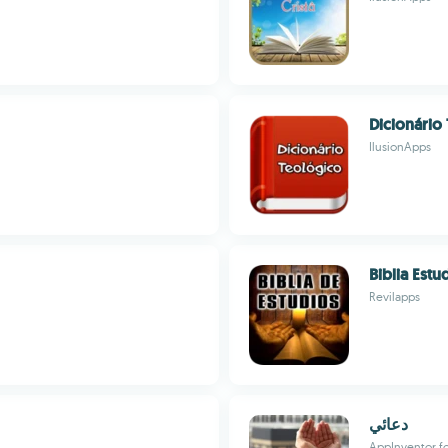
Dicionário
IlusionApps
Biblia Estu
Revilapps
دعائي
AppInventor f