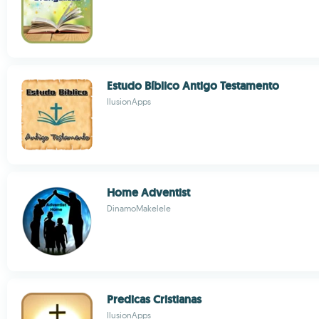
Estudo Bíblico Antigo Testamento
IlusionApps
Home Adventist
DinamoMakelele
Predicas Cristianas
IlusionApps