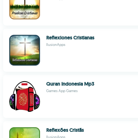
Reflexiones Cristianas
IlusionApps
Quran Indonesia Mp3
Games App Games
Reflexões Cristãs
IlusionApps