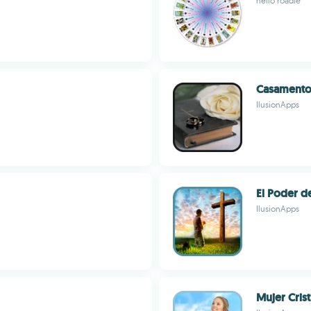
hello roadie
Casamento 
IlusionApps
El Poder d
IlusionApps
Mujer Crist