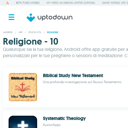
BETA PUBG MOBILE
MY HERO ACADEMIA UNITED SURVIVAL
GAME WORLD: LIFE 
ANDROID
/
APP
/
STILE DI VITA
/
RELIGIONE
Religione - 10
Qualunque sia la tua religione, Android offre app gratuite per ai
personalizzati per le tue preghiere o sessioni di meditazione. Con
Biblical Study New Testament
Una profonda investigazione sul Nuovo Testamento
Systematic Theology
IlusionApps