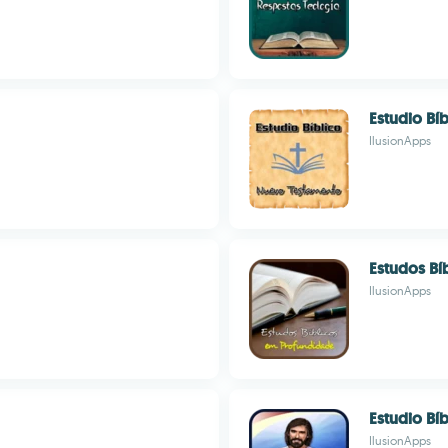
Estudio Bí
IlusionApps
Estudos Bí
IlusionApps
Estudio Bíb
IlusionApps