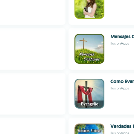
Mensajes C
IlusionApps
Como Evan
IlusionApps
Verdades Bí
IlusionApps