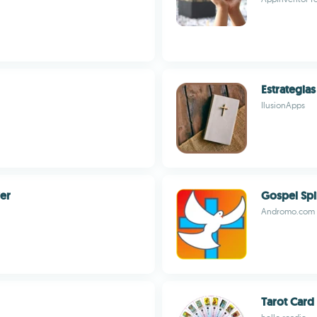
Estrategias
IlusionApps
yer
Gospel Spi
Andromo.com 
Tarot Card