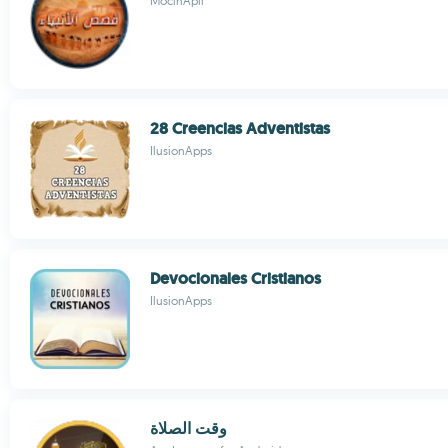
MocinApli
28 Creencias Adventistas
IlusionApps
Devocionales Cristianos
IlusionApps
وقت الصلاة