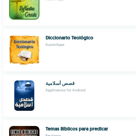
Diccionario Teológico
IlusionApps
قصص أسلامية
AppInventor for Android
Temas Bíblicos para predicar
Revilapps