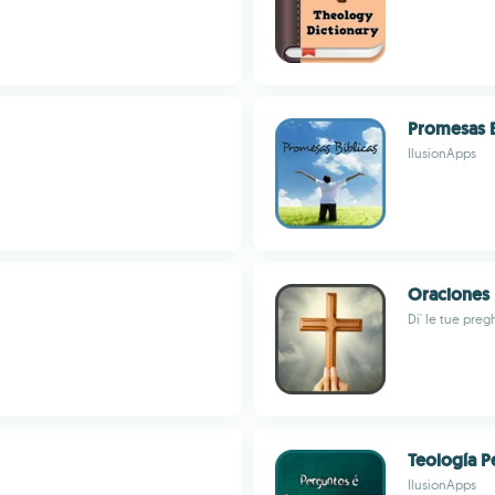
Promesas B
IlusionApps
Oraciones 
Di' le tue preg
Teología P
IlusionApps