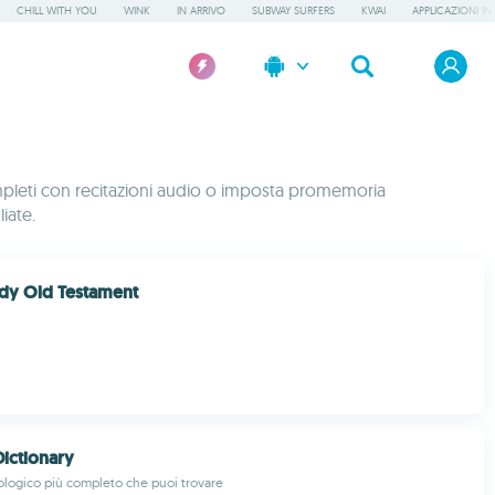
CHILL WITH YOU
WINK
IN ARRIVO
SUBWAY SURFERS
KWAI
APPLICAZIONI IN
 completi con recitazioni audio o imposta promemoria
iate.
tudy Old Testament
ictionary
teologico più completo che puoi trovare