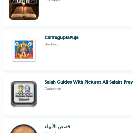
ChitraguptaPuja
stechrey
Salah Guides With Pictures All Salahs Pra
Coderman
قصص الأنبياء