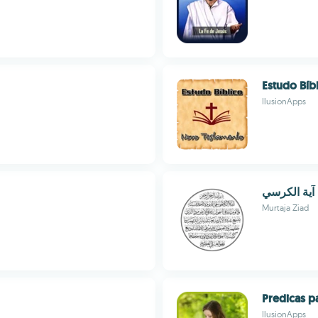
Estudo Bíb
IlusionApps
آية الكرسي
Murtaja Ziad
Predicas p
IlusionApps