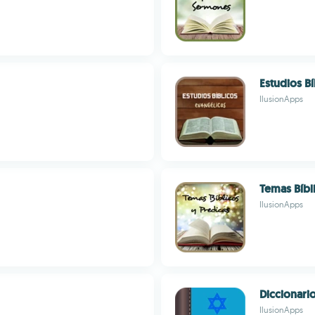
Estudios B
IlusionApps
Temas Bíbl
IlusionApps
Diccionari
IlusionApps