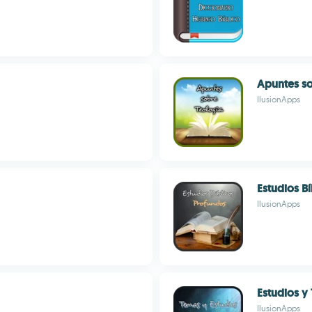
Apuntes so
IlusionApps
Estudios B
IlusionApps
Estudios y
IlusionApps