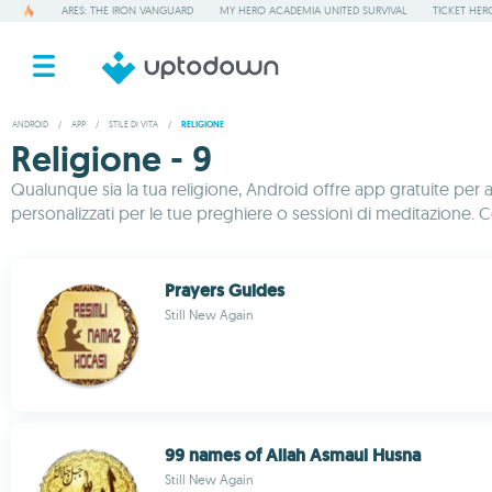
ARES: THE IRON VANGUARD
MY HERO ACADEMIA UNITED SURVIVAL
TICKET HER
ANDROID
/
APP
/
STILE DI VITA
/
RELIGIONE
Religione - 9
Qualunque sia la tua religione, Android offre app gratuite per ai
personalizzati per le tue preghiere o sessioni di meditazione. Con
Prayers Guides
Still New Again
99 names of Allah Asmaul Husna
Still New Again