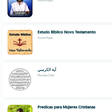
IlusionApps
Estudo Bíblico Novo Testamento
IlusionApps
آية الكرسي
Murtaja Ziad
Predicas para Mujeres Cristianas