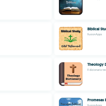
Biblical S
IlusionApps
Theology D
Il dizionario 
Promesas B
IlusionApps