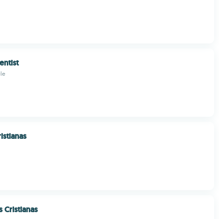
ntist
le
istianas
 Cristianas