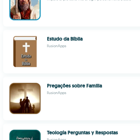
Estudo da Bíblia
IlusionApps
Pregaçôes sobre Familia
IlusionApps
Teología Perguntas y Respostas
IlusionApps