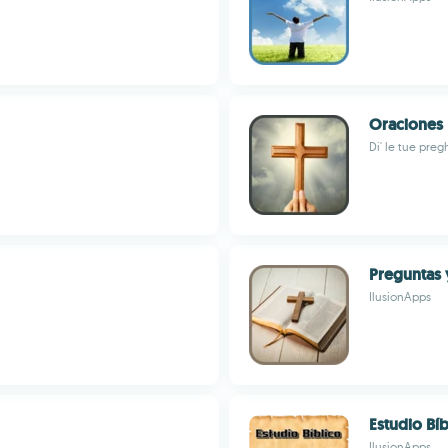
Oraciones 
Di' le tue preg
Preguntas 
IlusionApps
Estudio Bí
IlusionApps