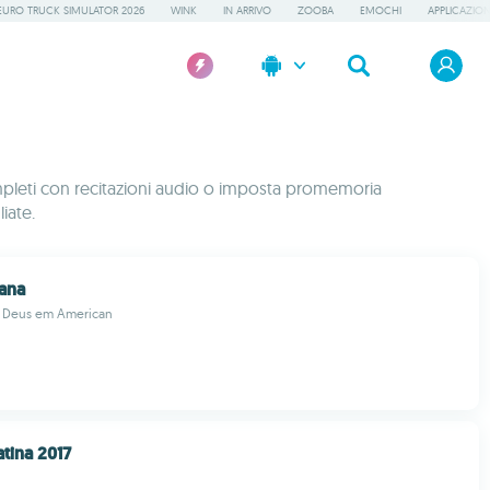
EURO TRUCK SIMULATOR 2026
WINK
IN ARRIVO
ZOOBA
EMOCHI
APPLICAZION
 completi con recitazioni audio o imposta promemoria
iate.
ana
 Deus em American
atina 2017