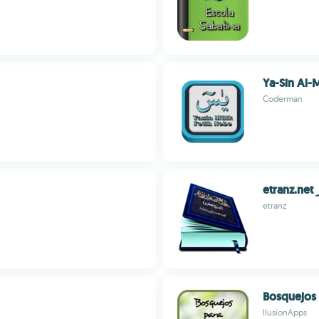
Ya-Sin Al-
Coderman
e
etranz
Bosquejos
IlusionApps