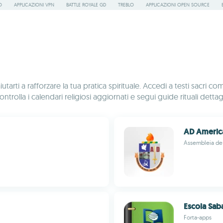
O
APPLICAZIONI VPN
BATTLE ROYALE GD
TREBLO
APPLICAZIONI OPEN SOURCE
utarti a rafforzare la tua pratica spirituale. Accedi a testi sacri
trolla i calendari religiosi aggiornati e segui guide rituali dettagl
AD Americ
Assembleia de
Escola Sab
Forta-apps