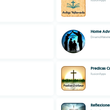
IlusionApps
Home Adve
DinamoMakele
Predicas Cr
IlusionApps
Reflexiones