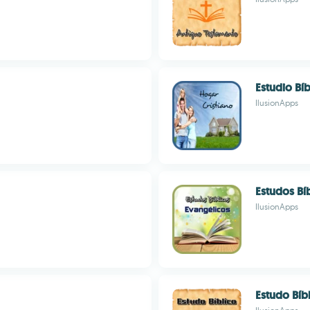
Estudio Bíb
IlusionApps
Estudos Bí
IlusionApps
Estudo Bíb