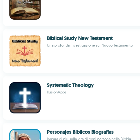
Biblical Study New Testament
Una profonda investigazione sul Nuovo Testamento
Systematic Theology
IlusionApps
Personajes Bíblicos Biografías
Impara di più sulla vita di ogni persona nella Bibbia