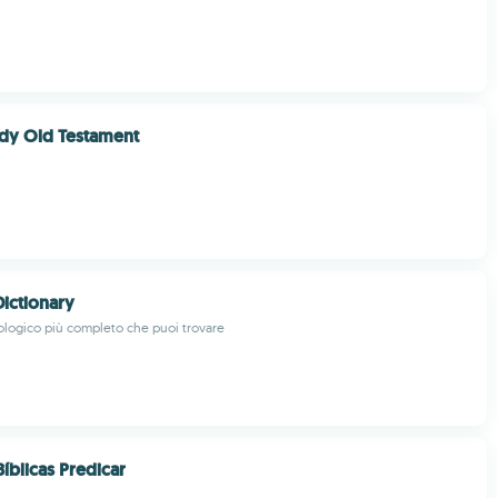
tudy Old Testament
ictionary
teologico più completo che puoi trovare
íblicas Predicar