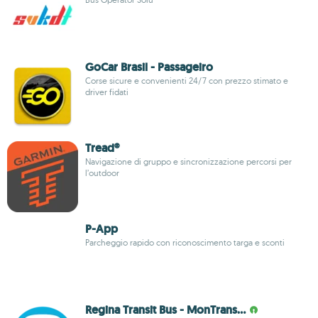
GoCar Brasil - Passageiro
Corse sicure e convenienti 24/7 con prezzo stimato e
driver fidati
Tread®
Navigazione di gruppo e sincronizzazione percorsi per
l’outdoor
P-App
Parcheggio rapido con riconoscimento targa e sconti
Regina Transit Bus - MonTrans…