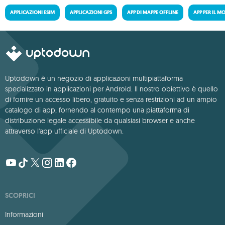
APPLICAZIONI ESIM
APPLICAZIONI GPS
APP DI MAPPE OFFLINE
APP PER IL M
Uptodown è un negozio di applicazioni multipiattaforma
specializzato in applicazioni per Android. Il nostro obiettivo è quello
di fornire un accesso libero, gratuito e senza restrizioni ad un ampio
catalogo di app, fornendo al contempo una piattaforma di
distribuzione legale accessibile da qualsiasi browser e anche
attraverso l'app ufficiale di Uptodown.
SCOPRICI
Informazioni