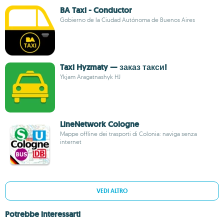
BA Taxi - Conductor
Gobierno de la Ciudad Autónoma de Buenos Aires
Taxi Hyzmaty — заказ такси!
Ykjam Aragatnashyk HJ
LineNetwork Cologne
Mappe offline dei trasporti di Colonia: naviga senza
internet
VEDI ALTRO
Potrebbe interessarti