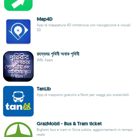
Map4D
App di mappatura 4D immersiva con navigazione e visuali
3D
রহস্যময় পৃথিবী অবাক পৃথিবী
WBL Apps
TanLib
App di trasporto gratuito a Niort per viaggi più sostenibili
GrazMobil - Bus & Tram ticket
Biglietti bus e tram in Stiria subito, aggiornamenti in tempo
reale