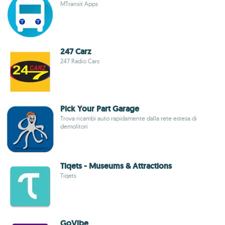
MTransit Apps
247 Carz
247 Radio Cars
Pick Your Part Garage
Trova ricambi auto rapidamente dalla rete estesa di
demolitori
Tiqets - Museums & Attractions
Tiqets
GoVibe