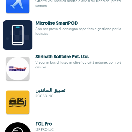
Offerte voli speciali dirette e avvisi sul trend dei prezzi
sempre
Microlise SmartPOD
App per prova di consegna paperless e gestione per la
logistica
Shrinath Solitaire Pvt. Ltd.
Viaggi in bus di lusso in oltre 100 città indiane, comfort
deluxe
تطبيق السائقين
ROCAB INC
FGL Pro
LTP PRO LLC