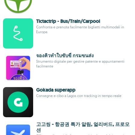
Tictactrip - Bus/Train/Carpool
Confronta e prenota facilmente biglietti multimodali in
Europa
จองคิวทําใบขับขี่ กรมขนส่ง
Strumento digitale per gestire patente e appuntamenti
facilmente
Gokada superapp
Consegne e cibo a Lagos con tracking in tempo reale
고고씽 - 항공권 특가 알림, 얼리버드, 프로모
션