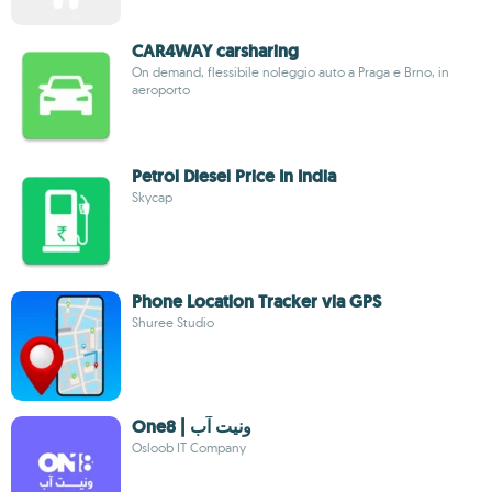
CAR4WAY carsharing
On demand, flessibile noleggio auto a Praga e Brno, in
aeroporto
Petrol Diesel Price In India
Skycap
Phone Location Tracker via GPS
Shuree Studio
One8 | ونيت آب
Osloob IT Company