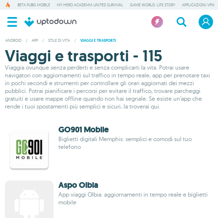
BETA PUBG MOBILE
MY HERO ACADEMIA UNITED SURVIVAL
GAME WORLD: LIFE STORY
APPLICAZIONI VPN
ANDROID
/
APP
/
STILE DI VITA
/
VIAGGI E TRASPORTI
Viaggi e trasporti - 115
Viaggia ovunque senza perderti e senza complicarti la vita. Potrai usare
navigatori con aggiornamenti sul traffico in tempo reale, app per prenotare taxi
in pochi secondi e strumenti per controllare gli orari aggiornati dei mezzi
pubblici. Potrai pianificare i percorsi per evitare il traffico, trovare parcheggi
gratuiti e usare mappe offline quando non hai segnale. Se esiste un’app che
rende i tuoi spostamenti più semplici e sicuri, la troverai qui.
GO901 Mobile
Biglietti digitali Memphis: semplici e comodi sul tuo
telefono
Aspo Olbia
App viaggi Olbia: aggiornamenti in tempo reale e biglietti
mobile