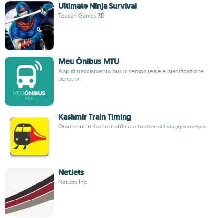
Ultimate Ninja Survival
Toucan Games 3D
Meu Ônibus MTU
App di tracciamento bus in tempo reale e pianificazione
percorsi
Kashmir Train Timing
Orari treni in Kashmir offline e tracker del viaggio sempre
NetJets
NetJets Inc.