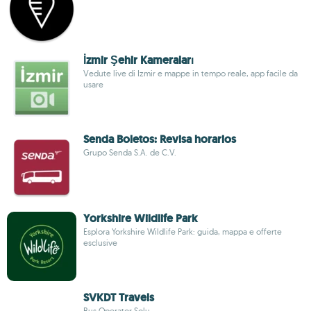
İzmir Şehir Kameraları
Vedute live di Izmir e mappe in tempo reale, app facile da
usare
Senda Boletos: Revisa horarios
Grupo Senda S.A. de C.V.
Yorkshire Wildlife Park
Esplora Yorkshire Wildlife Park: guida, mappa e offerte
esclusive
SVKDT Travels
Bus Operator Solu