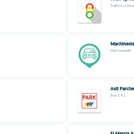
Traffico in te
Machinesta
Machinestalk
Asti Parch
Brav S.R.L.
El Masria 