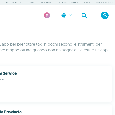
CHILL WITH YOU
WINK
IN ARRIVO
SUBWAY SURFERS
KWAI
APPLICAZIONI IN
e, app per prenotare taxi in pochi secondi e strumenti per
i e usare mappe offline quando non hai segnale. Se esiste un’app
ar Service
are
la Provincia