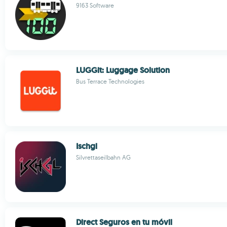
9163 Software
LUGGit: Luggage Solution
Bus Terrace Technologies
Ischgl
Silvrettaseilbahn AG
Direct Seguros en tu móvil