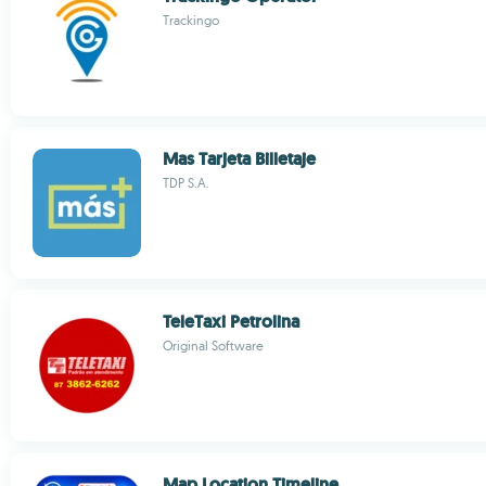
Trackingo
Mas Tarjeta Billetaje
TDP S.A.
TeleTaxi Petrolina
Original Software
Map Location Timeline