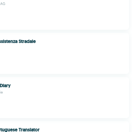
 AG
sistenza Stradale
 Diary
ia
rtuguese Translator