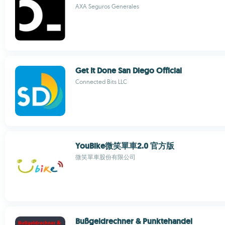
AXA Seguros Generales
Get It Done San Diego Official
Connected Bits LLC
YouBike微笑單車2.0 官方版
微笑單車股份有限公司
Bußgeldrechner & Punktehandel