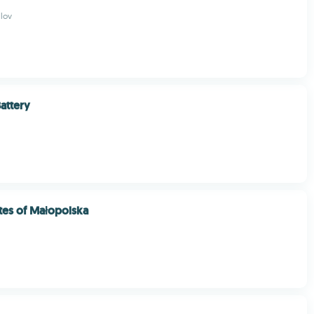
ilov
attery
utes of Małopolska