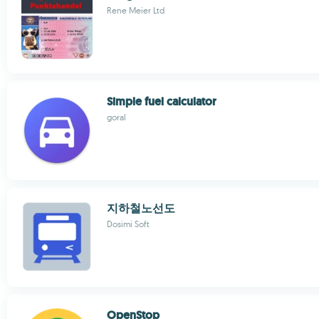
Rene Meier Ltd
Simple fuel calculator
goral
지하철노선도
Dosimi Soft
OpenStop