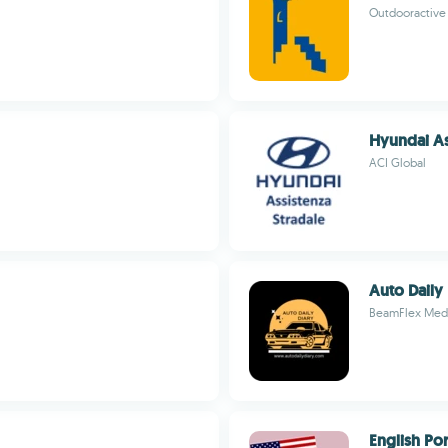
Outdooractive
Hyundai As
ACI Global
Auto Daily
BeamFlex Med
English Po