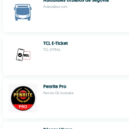
Autobuses Urbanos de Segovia
Avanzabus.com
TCL E-Ticket
TCL SYTRAL
Penrite Pro
Penrite Oil Australia