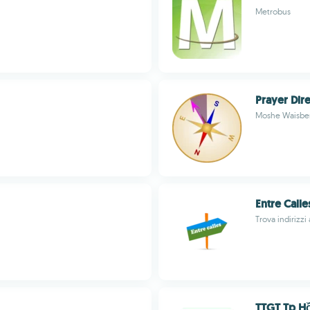
Metrobus
Prayer Dir
Moshe Waisbe
Entre Calles
Trova indirizzi 
TTGT Tp Hồ