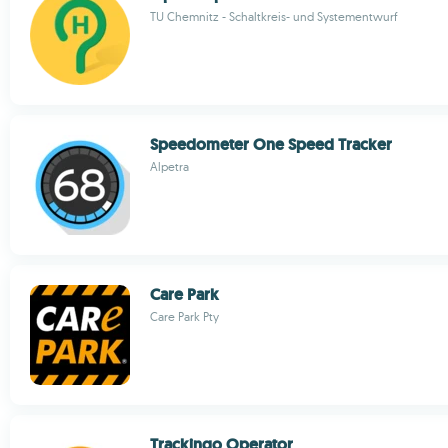
TU Chemnitz - Schaltkreis- und Systementwurf
Speedometer One Speed Tracker
Alpetra
Care Park
Care Park Pty
Trackingo Operator