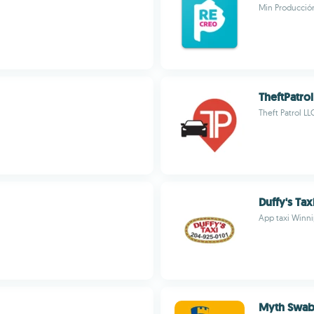
Min Producción
TheftPatrol
Theft Patrol LL
Duffy's Tax
App taxi Winnip
Myth Swab