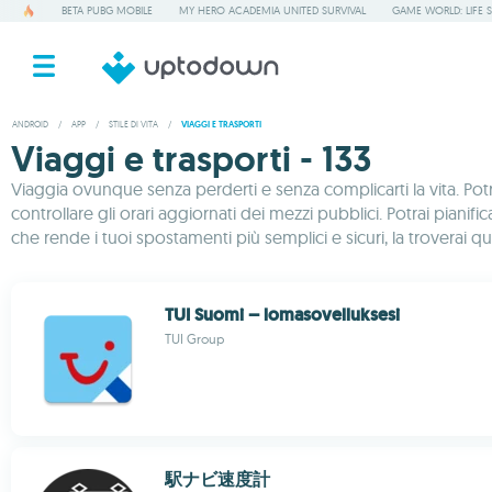
BETA PUBG MOBILE
MY HERO ACADEMIA UNITED SURVIVAL
GAME WORLD: LIFE 
ANDROID
/
APP
/
STILE DI VITA
/
VIAGGI E TRASPORTI
Viaggi e trasporti - 133
Viaggia ovunque senza perderti e senza complicarti la vita. Pot
controllare gli orari aggiornati dei mezzi pubblici. Potrai pianif
che rende i tuoi spostamenti più semplici e sicuri, la troverai qui
TUI Suomi – lomasovelluksesi
TUI Group
駅ナビ速度計