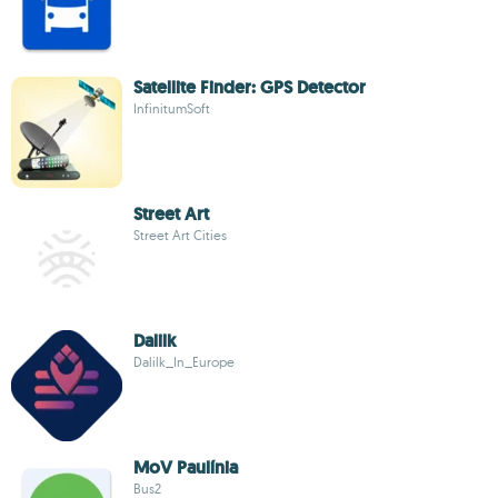
Satellite Finder: GPS Detector
InfinitumSoft
Street Art
Street Art Cities
Dalilk
Dalilk_In_Europe
MoV Paulínia
Bus2