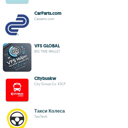
CarParts.com
Carparts.com
VFS GLOBAL
BIG TIME WALLET
Citybuskw
City Group Co. KSCP
Такси Колеса
TaxiTech