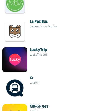
La Paz Bus
Desarrollo La Paz Bus
LuckyTrip
LuckyTrip Ltd
Q
Lui2mi
QR-билет
Aikom