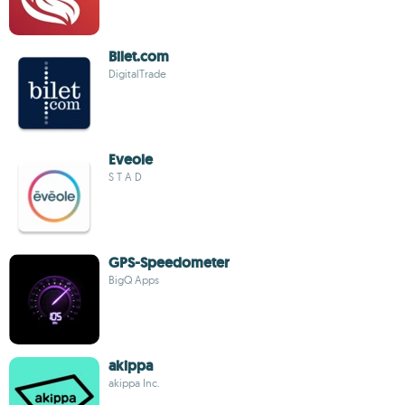
Bilet.com
DigitalTrade
Eveole
S T A D
GPS-Speedometer
BigQ Apps
akippa
akippa Inc.