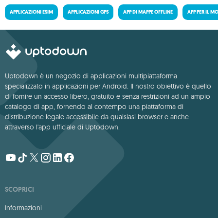
APPLICAZIONI ESIM
APPLICAZIONI GPS
APP DI MAPPE OFFLINE
APP PER IL M
Uptodown è un negozio di applicazioni multipiattaforma
specializzato in applicazioni per Android. Il nostro obiettivo è quello
di fornire un accesso libero, gratuito e senza restrizioni ad un ampio
catalogo di app, fornendo al contempo una piattaforma di
distribuzione legale accessibile da qualsiasi browser e anche
attraverso l'app ufficiale di Uptodown.
SCOPRICI
Informazioni