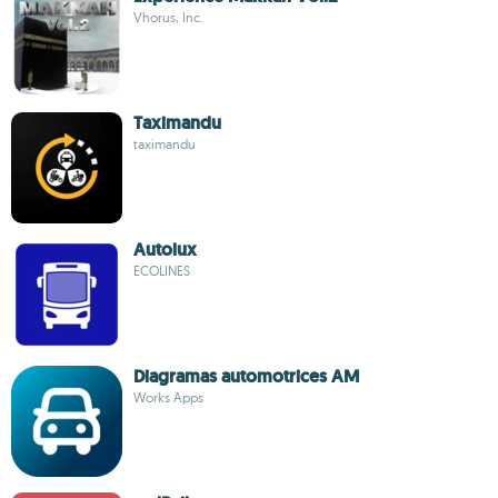
Vhorus, Inc.
Taximandu
taximandu
Autolux
ECOLINES
Diagramas automotrices AM
Works Apps