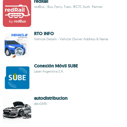
redRail
redBus - Bus, Ferry, Train, IRCTC Auth. Partner
RTO INFO
Vehicle Details - Vehicle Owner Address & Name
Conexión Móvil SUBE
Laser Argentina S.A.
autodistribucion
devGMV