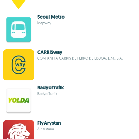
Seoul Metro
Mapway
CARRISway
COMPANHIA CARRIS DE FERRO DE LISBOA, E.M., S.A.
RadyoTrafik
Radyo Trafik
FlyArystan
Air Astana