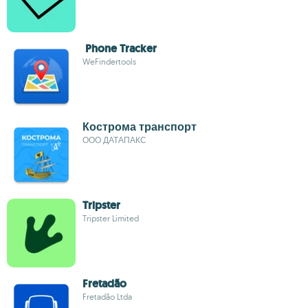
Phone Tracker
WeFindertools
Кострома транспорт
ООО ДАТАПАКС
Tripster
Tripster Limited
Fretadão
Fretadão Ltda