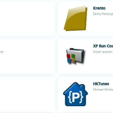
Krento
Serhiy Perevo
XP Run Cou
one
Scopri quante 
HKTunes
Michael Micht