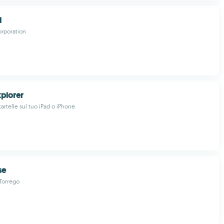
d
rporation
xplorer
 cartelle sul tuo iPad o iPhone
se
Torrego