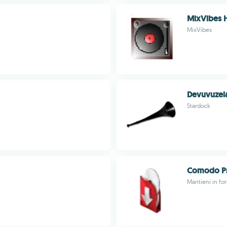
MixVibes 
MixVibes
Devuvuzel
Stardock
Comodo P
Mantieni in for