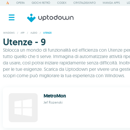
OPERA
GIOCHI RETRÒ
CODEX
CRYSTALDISKINFO
MANGA APPS
LO
WINDOWS
/
APP
/
AUDIO
/
UTENZE
Utenze - 9
Sblocca un mondo di funzionalità ed efficienza con Utenze per W
tutto quello che ti serve. Immagina di automatizzare attività rip
da usare, così potrai iniziare rapidamente senza difficoltà. In
per le tue esigenze. Scarica da Uptodown per vivere una gestion
scopri come può migliorare la tua esperienza con Windows.
MetroMon
Jef Rozenski