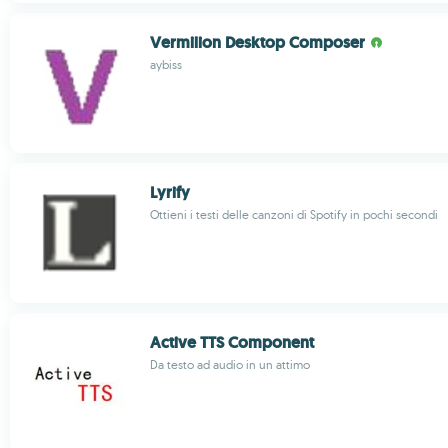
Vermilion Desktop Composer
aybiss
Lyrify
Ottieni i testi delle canzoni di Spotify in pochi secondi
Active TTS Component
Da testo ad audio in un attimo