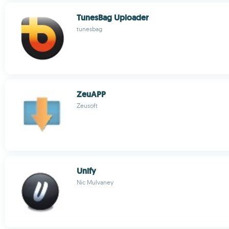
TunesBag Uploader
tunesbag
ZeuAPP
Zeusoft
Unify
Nic Mulvaney