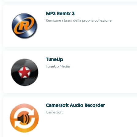
MP3 Remix 3
Remixare i brani della propria collezione
TuneUp
TuneUp Media
Camersoft Audio Recorder
Camersoft