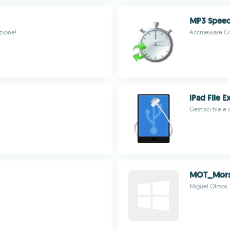
MP3 Spee
azione!
Accmeware Co
iPad File E
Gestisci file e
MOT_Mor
Miguel Olmos 