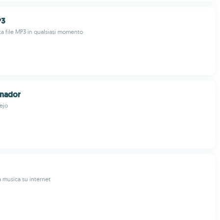
P3
lta file MP3 in qualsiasi momento
inador
ejo
a musica su internet