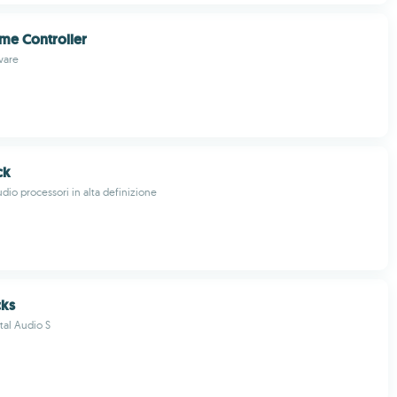
me Controller
ware
ck
dio processori in alta definizione
ks
tal Audio S