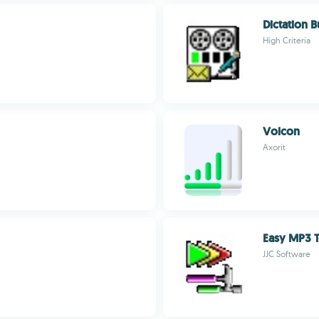
Dictation 
High Criteria
Volcon
Axorit
Easy MP3 T
JJC Software