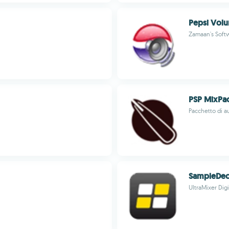
Pepsi Volu
Zamaan's Soft
PSP MixPa
Pacchetto di au
SampleDec
UltraMixer Digi