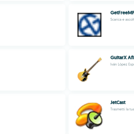
GetFreeM
Scarica e asco
GuitarX Af
Iván López Esp
JetCast
Trasmetti la tu