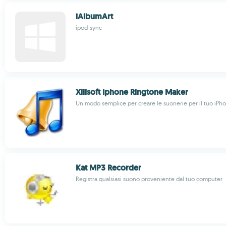
iAlbumArt
ipod-sync
Xilisoft Iphone Ringtone Maker
Un modo semplice per creare le suonerie per il tuo iPh
Kat MP3 Recorder
Registra qualsiasi suono proveniente dal tuo computer