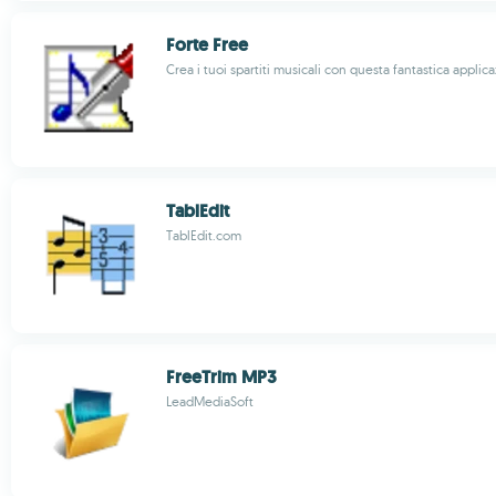
Forte Free
Crea i tuoi spartiti musicali con questa fantastica applic
TablEdit
TablEdit.com
FreeTrim MP3
LeadMediaSoft