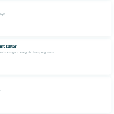
znyk
nt Editor
volte vengono eseguiti i tuoi programmi
a