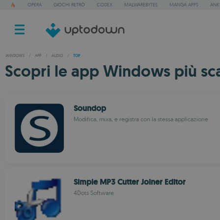
OPERA
GIOCHI RETRÒ
CODEX
MALWAREBYTES
MANGA APPS
ANK
WINDOWS
/
APP
/
AUDIO
/
TOP
Scopri le app Windows più sca
Soundop
Modifica, mixa, e registra con la stessa applicazione
Simple MP3 Cutter Joiner Editor
4Dots Software