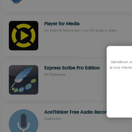
Player for Media
Un potente lettore per i tuoi file audio e video
Uptodown uti
Express Scribe Pro Edition
ai tuoi intere
NCHSoftware
AceThinker Free Audio Recorder
Acethinker