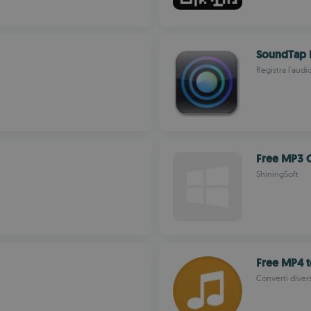
SoundTap 
Registra l'audi
Free MP3 
ShiningSoft
Free MP4 
Converti divers