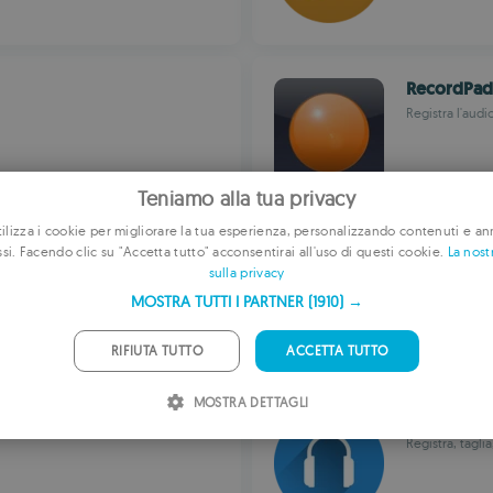
RecordPad 
Registra l'aud
Teniamo alla tua privacy
lizza i cookie per migliorare la tua esperienza, personalizzando contenuti e an
Easy DRM 
ssi. Facendo clic su "Accetta tutto" acconsentirai all'uso di questi cookie.
La nost
E
sulla privacy
AppleMacSoft
F
MOSTRA TUTTI I PARTNER
(1910) →
G
RIFIUTA TUTTO
ACCETTA TUTTO
P
MOSTRA DETTAGLI
I
AceThinke
Registra, tagli
S
R