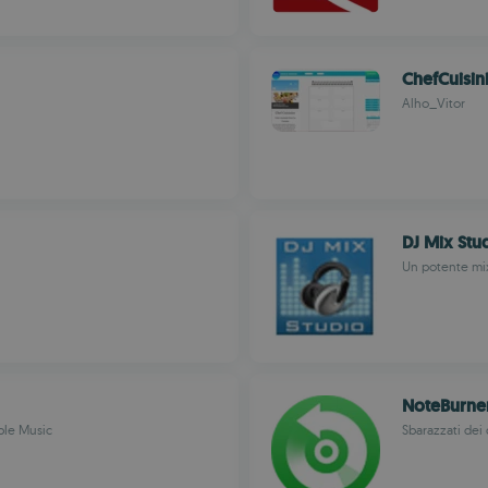
ChefCuisin
Alho_Vitor
DJ Mix Stu
Un potente mi
NoteBurne
ple Music
Sbarazzati dei 