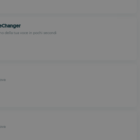
eChanger
ono della tua voce in pochi secondi
ova
ova