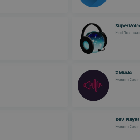
SuperVoic
Modifica il su
ZMusic
Evandro Casan
Dev Player
Evandro Casan