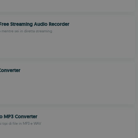
Free Streaming Audio Recorder
o mentre sei in diretta streaming
Converter
to MP3 Converter
i tipi di file in MP3 e WAV