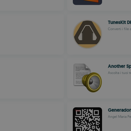
TunesKit 
Converti i file
Another S
Ascolta i tuoi t
Generador
Angel Maria P