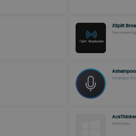
XSplit Bro
Fare streaming 
Ashampoo 
Ashampoo Gm
AceThinke
Acethinker