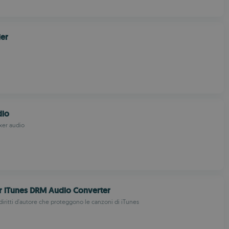
ier
dio
xer audio
r iTunes DRM Audio Converter
diritti d'autore che proteggono le canzoni di iTunes