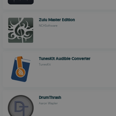
Zulu Master Edition
NCHSoftware
TunesKit Audible Converter
TunesKit
DrumThrash
Aaron Wapler