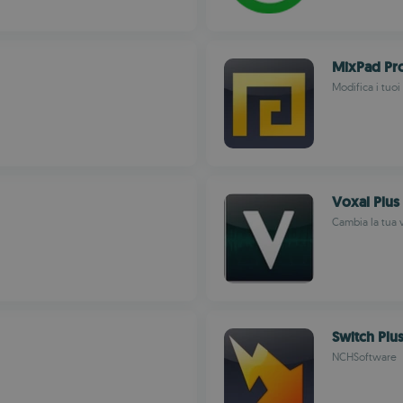
MixPad Pro
Modifica i tuoi
Voxal Plus
Cambia la tua 
Switch Plu
NCHSoftware