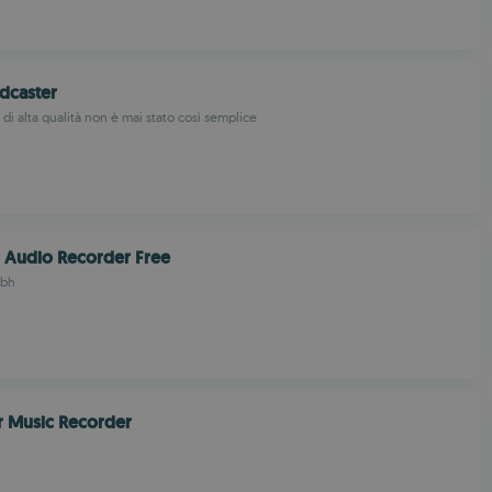
adcaster
di alta qualità non è mai stato così semplice
Audio Recorder Free
bh
r Music Recorder