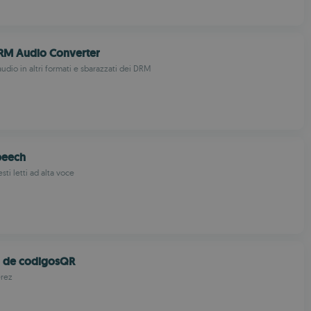
DRM Audio Converter
 audio in altri formati e sbarazzati dei DRM
peech
esti letti ad alta voce
 de codigosQR
erez