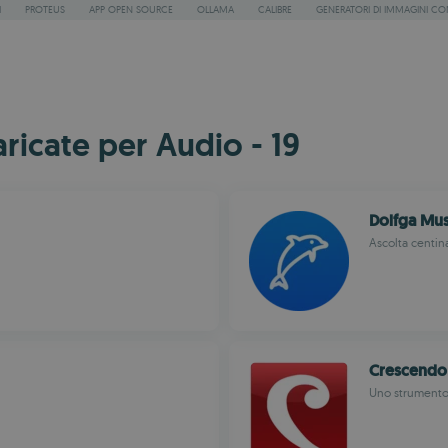
I
PROTEUS
APP OPEN SOURCE
OLLAMA
CALIBRE
GENERATORI DI IMMAGINI CON
ricate per Audio - 19
Dolfga Mus
Ascolta centina
Crescendo
Uno strumento 