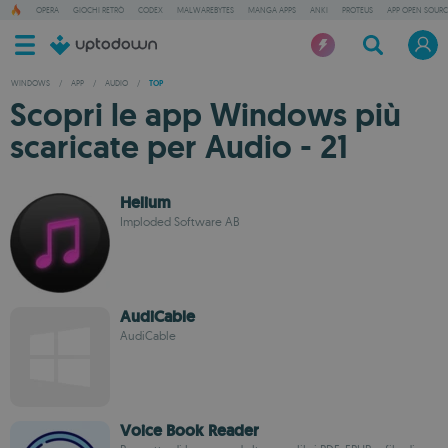
OPERA
GIOCHI RETRÒ
CODEX
MALWAREBYTES
MANGA APPS
ANKI
PROTEUS
APP OPEN SOURC
WINDOWS
/
APP
/
AUDIO
/
TOP
Scopri le app Windows più
scaricate per Audio - 21
Helium
Imploded Software AB
AudiCable
AudiCable
Voice Book Reader