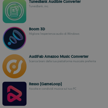
TunesBank Audible Converter
TunesBank, inc.
Boom 3D
Migliora l'esperienza audio di Windows
AudiFab Amazoo Music Converter
Scarica brani dalla tua piattaforma musicale preferita
Resso (GameLoop)
Ascolta e condividi musica sul tuo PC