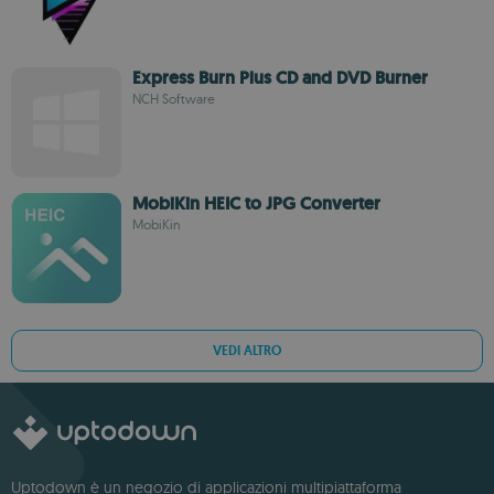
Express Burn Plus CD and DVD Burner
NCH Software
MobiKin HEIC to JPG Converter
MobiKin
VEDI ALTRO
Uptodown è un negozio di applicazioni multipiattaforma