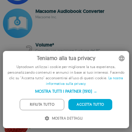
Macsome Audiobook Converter
Macsome Inc.
Volume²
Controlla con precisione il volume del PC
Teniamo alla tua privacy
Uptodown utilizza i cookie per migliorare la tua esperienza,
personalizzando contenuti e annunci in base ai tuoi interessi. Facendo
ENGLISH
Macsome YouTube Music Downloader
clic su "Accetta tutto" acconsentirai all'uso di questi cookie.
La nostra
informativa sulla privacy
FRENCH
Macsome Inc.
MOSTRA TUTTI I PARTNER
(1910) →
GERMAN
PORTUGUESE
RIFIUTA TUTTO
ACCETTA TUTTO
Strawberry Music Player
ITALIAN
Organizza e riproduci musica sul tuo PC
MOSTRA DETTAGLI
SPANISH