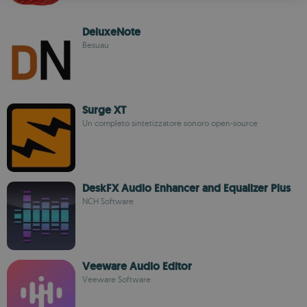
ROMANIAN
DeluxeNote
Besuau
Surge XT
Un completo sintetizzatore sonoro open-source
DeskFX Audio Enhancer and Equalizer Plus
NCH Software
Veeware Audio Editor
Veeware Software