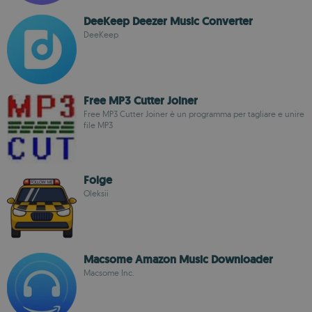
DeeKeep Deezer Music Converter
DeeKeep
Free MP3 Cutter Joiner
Free MP3 Cutter Joiner è un programma per tagliare e unire
file MP3
Folge
Oleksii
Macsome Amazon Music Downloader
Macsome Inc.