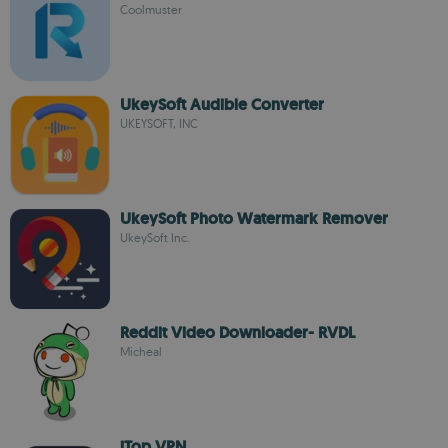
Coolmuster
UkeySoft Audible Converter
UKEYSOFT, INC
UkeySoft Photo Watermark Remover
UkeySoft Inc.
Reddit Video Downloader- RVDL
Micheal
iTop VPN