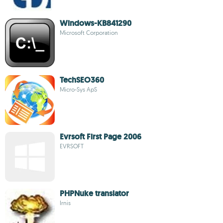
Windows-KB841290
Microsoft Corporation
TechSEO360
Micro-Sys ApS
Evrsoft First Page 2006
EVRSOFT
PHPNuke translator
Irnis