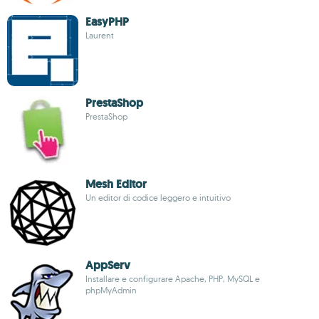
EasyPHP
Laurent
PrestaShop
PrestaShop
Mesh Editor
Un editor di codice leggero e intuitivo
AppServ
Installare e configurare Apache, PHP, MySQL e
phpMyAdmin