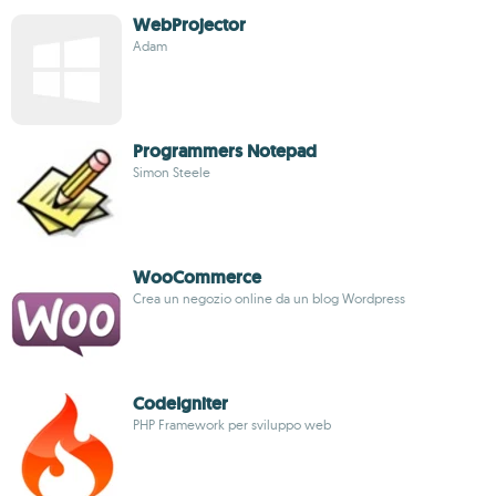
WebProjector
Adam
Programmers Notepad
Simon Steele
WooCommerce
Crea un negozio online da un blog Wordpress
CodeIgniter
PHP Framework per sviluppo web