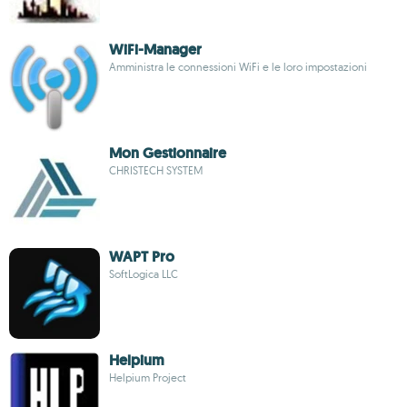
WiFi-Manager
Amministra le connessioni WiFi e le loro impostazioni
Mon Gestionnaire
CHRISTECH SYSTEM
WAPT Pro
SoftLogica LLC
Helpium
Helpium Project