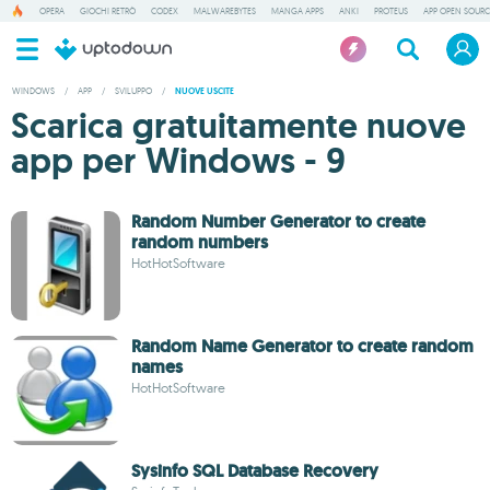
OPERA
GIOCHI RETRÒ
CODEX
MALWAREBYTES
MANGA APPS
ANKI
PROTEUS
APP OPEN SOURC
WINDOWS
/
APP
/
SVILUPPO
/
NUOVE USCITE
Scarica gratuitamente nuove
app per Windows - 9
Random Number Generator to create
random numbers
HotHotSoftware
Random Name Generator to create random
names
HotHotSoftware
Sysinfo SQL Database Recovery