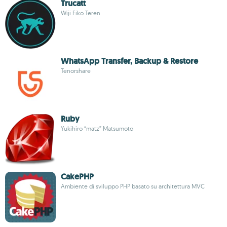
Trucatt
Wiji Fiko Teren
WhatsApp Transfer, Backup & Restore
Tenorshare
Ruby
Yukihiro “matz” Matsumoto
CakePHP
Ambiente di sviluppo PHP basato su architettura MVC