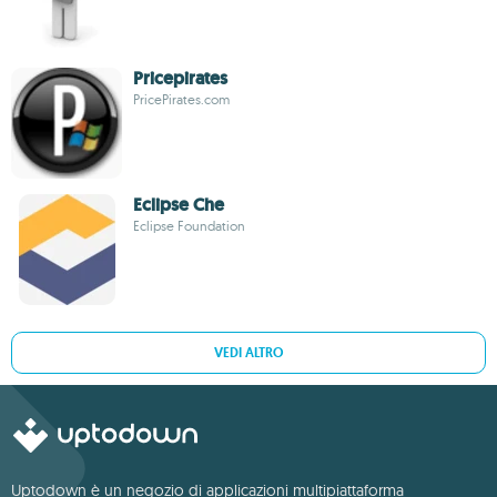
Pricepirates
PricePirates.com
Eclipse Che
Eclipse Foundation
VEDI ALTRO
Uptodown è un negozio di applicazioni multipiattaforma