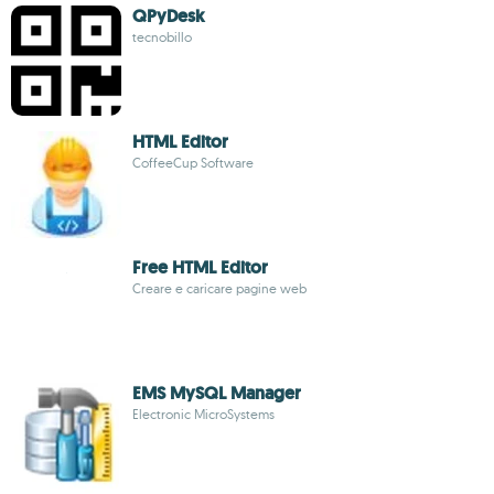
QPyDesk
tecnobillo
HTML Editor
CoffeeCup Software
Free HTML Editor
Creare e caricare pagine web
EMS MySQL Manager
Electronic MicroSystems