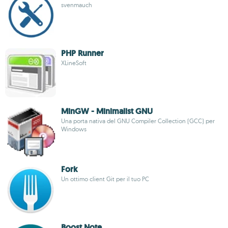
svenmauch
PHP Runner
XLineSoft
MinGW - Minimalist GNU
Una porta nativa del GNU Compiler Collection (GCC) per
Windows
Fork
Un ottimo client Git per il tuo PC
Boost Note