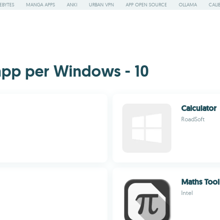
EBYTES
MANGA APPS
ANKI
URBAN VPN
APP OPEN SOURCE
OLLAMA
CALI
app per Windows - 10
Calculator
RoadSoft
Maths Tool
Intel