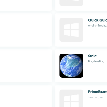
Quick Guid
english4today
Stele
Bogdan/Bog
PrimeExa
Tarazed, Inc.