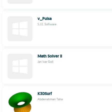
v_Pulsa
S.J.E. Software
Math Solver II
Jan Ivar Goli
K3DSurf
Abderrahman Taha