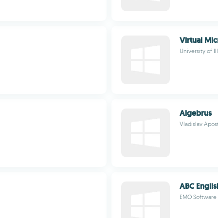
Virtual Mi
University of I
Algebrus
Vladislav Apos
ABC Engli
EMO Software