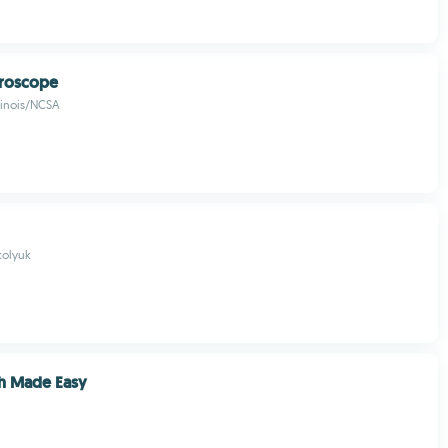
croscope
llinois/NCSA
tolyuk
sh Made Easy