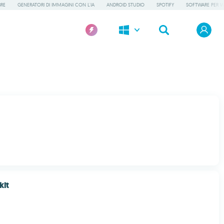
BRE
GENERATORI DI IMMAGINI CON L'IA
ANDROID STUDIO
SPOTIFY
SOFTWARE PER 
kit