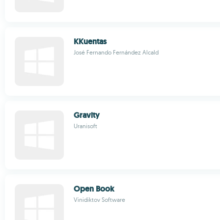
KKuentas
José Fernando Fernández Alcald
Gravity
Uranisoft
Open Book
Vinidiktov Software