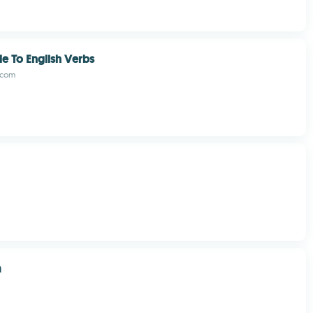
e To English Verbs
.com
m