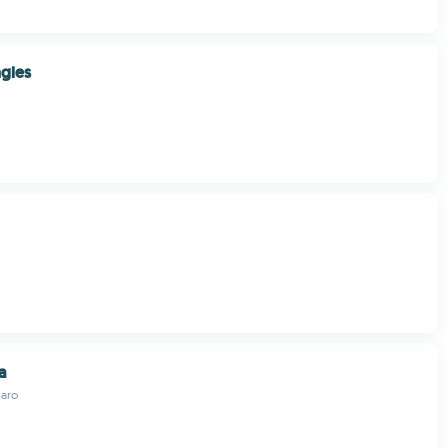
ngles
a
zaro