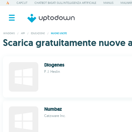
CAPCUT
CHATBOT BASATI SULL'INTELLIGENZA ARTIFICIALE
MANUS
MALWAR
WINDOWS
/
APP
/
EDUCAZIONE
/
NUOVE USCITE
Scarica gratuitamente nuove 
Diogenes
P. J. Heslin
Numbaz
Catzware Inc.