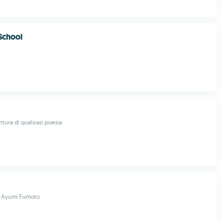
School
uttura di qualsiasi poesia
 / Ayumi Fumoto