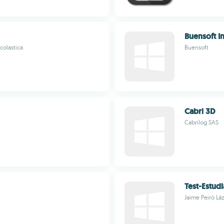
Buensoft I
colastica
Buensoft
Cabri 3D
Cabrilog SAS
Test-Estudi
Jaime Peiró Lá