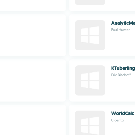
AnalyticMa
Paul Hunter
KTuberling
Eric Bischoff
WorldCalc
Cloanto