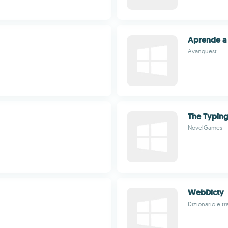
Aprende a
Avanquest
The Typing
NovelGames
WebDicty
Dizionario e t