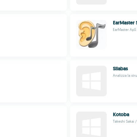
EarMaster 
EarMaster ApS
Silabas
Analizza la str
Kotoba
Takeshi Sakai