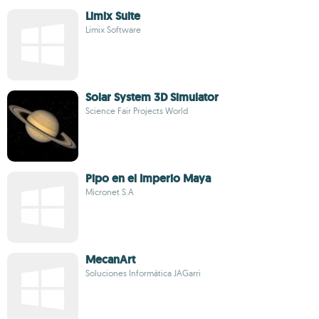
Limix Suite
Limix Software
Solar System 3D Simulator
Science Fair Projects World
Pipo en el Imperio Maya
Micronet S.A
MecanArt
Soluciones Informática JAGarri