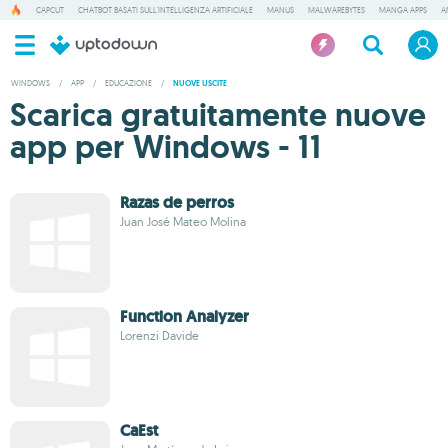
CAPCUT
CHATBOT BASATI SULL'INTELLIGENZA ARTIFICIALE
MANUS
MALWAREBYTES
MANGA APPS
A
WINDOWS
/
APP
/
EDUCAZIONE
/
NUOVE USCITE
Scarica gratuitamente nuove
app per Windows - 11
Razas de perros
Juan José Mateo Molina
Function Analyzer
Lorenzi Davide
CaEst