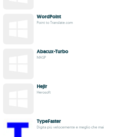
WordPoint
Point to Translate.com
Abacux-Turbo
MASP
Hejir
Herosoft
TypeFaster
Digita più velocemente e meglio che mai