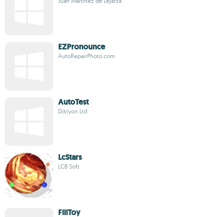
Juan Martínez de Lejarza
EZPronounce
AutoRepairPhoto.com
AutoTest
Diktyon Ltd
LcStars
LCB Soft
FillToy