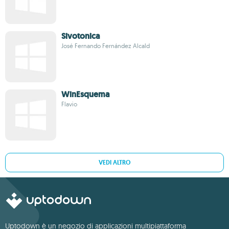
Sivotonica
José Fernando Fernández Alcald
WinEsquema
Flavio
VEDI ALTRO
Uptodown è un negozio di applicazioni multipiattaforma