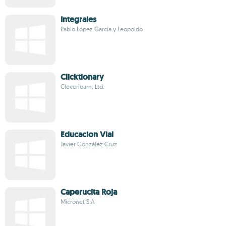
Integrales
Pablo López García y Leopoldo
Clicktionary
Cleverlearn, Ltd.
Educacion Vial
Javier González Cruz
Caperucita Roja
Micronet S.A