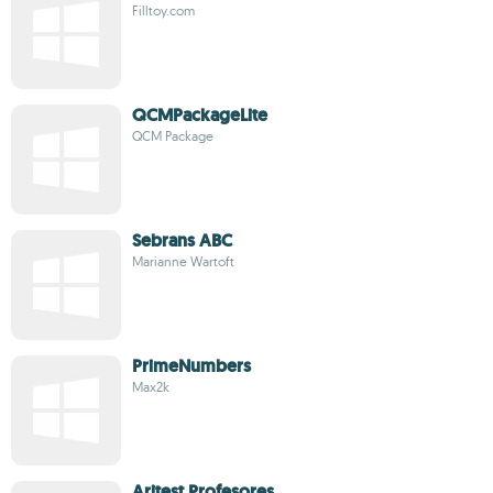
Filltoy.com
QCMPackageLite
QCM Package
Sebrans ABC
Marianne Wartoft
PrimeNumbers
Max2k
Aritest Profesores