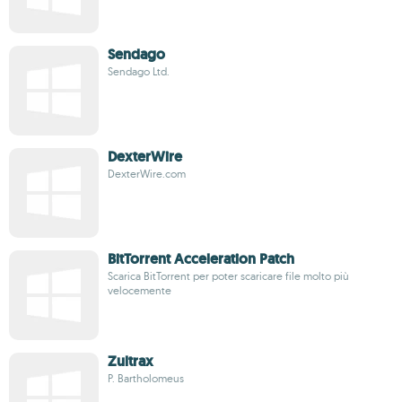
Sendago
Sendago Ltd.
DexterWire
DexterWire.com
BitTorrent Acceleration Patch
Scarica BitTorrent per poter scaricare file molto più
velocemente
Zultrax
P. Bartholomeus