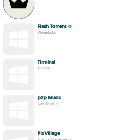
Flash Torrent
Waninkoko
Tirminal
Tirminal
p2p Music
Ivan Sorokin
PixVillage
The PixVillage Team