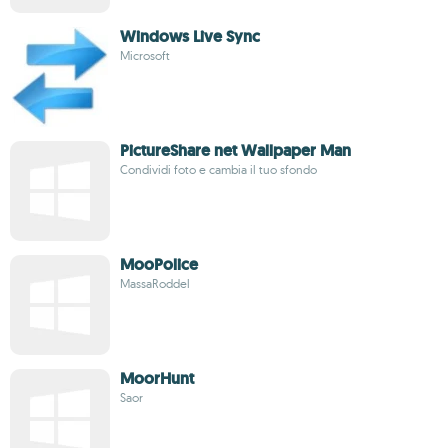
Windows Live Sync
Microsoft
PictureShare net Wallpaper Man
Condividi foto e cambia il tuo sfondo
MooPolice
MassaRoddel
MoorHunt
Saor