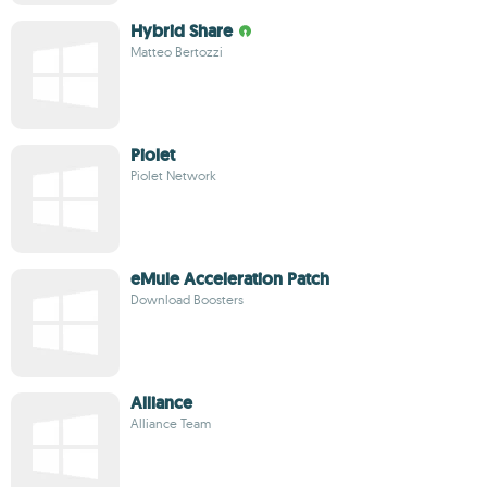
Hybrid Share
Matteo Bertozzi
Piolet
Piolet Network
eMule Acceleration Patch
Download Boosters
Alliance
Alliance Team