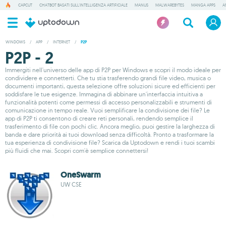
CAPCUT
CHATBOT BASATI SULL'INTELLIGENZA ARTIFICIALE
MANUS
MALWAREBYTES
MANGA APPS
A
WINDOWS
/
APP
/
INTERNET
/
P2P
P2P - 2
Immergiti nell'universo delle app di P2P per Windows e scopri il modo ideale per
condividere e connetterti. Che tu stia trasferendo grandi file video, musica o
documenti importanti, questa selezione offre soluzioni sicure ed efficienti per
soddisfare le tue esigenze. Immagina di abbinare un'interfaccia intuitiva a
funzionalità potenti come permessi di accesso personalizzabili e strumenti di
comunicazione in tempo reale. Vuoi semplificare la condivisione dei file? Le
app di P2P ti consentono di creare reti personali, rendendo semplice il
trasferimento di file con pochi clic. Ancora meglio, puoi gestire la larghezza di
banda e dare priorità ai tuoi download senza difficoltà. Pronto a trasformare la
tua esperienza di condivisione file? Scarica da Uptodown e rendi i tuoi scambi
più fluidi che mai. Scopri com'è semplice connettersi!
OneSwarm
UW CSE