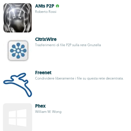
ANts P2P
Roberto Rossi
CitrixWire
Trasferimenti di file P2P sulla rete Gnutella
Freenet
Condividere liberamente i file su questa rete decentrata.
Phex
William W. Wong