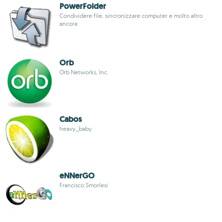
PowerFolder
Condividere file, sincronizzare computer e molto altro
ancora
Orb
Orb Networks, Inc.
Cabos
heavy_baby
eNNerGO
Francisco Smorlesi