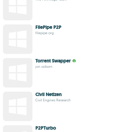
FilePipe P2P
filepipe.org
Torrent Swapper
jon ozborn
Civil Netizen
Civil Engines Research
P2PTurbo