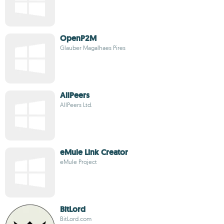
OpenP2M
Glauber Magalhaes Pires
AllPeers
AllPeers Ltd.
eMule Link Creator
eMule Project
BitLord
BitLord.com