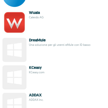
Wuala
Caleido AG
DreaMule
Una soluzione per gli utenti eMule con ID basso
KCeasy
KCeasy.com
ADDAX
ADDAX Inc.