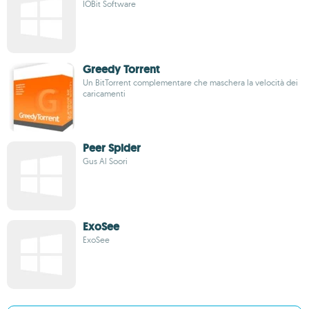
IOBit Software
Greedy Torrent
Un BitTorrent complementare che maschera la velocità dei
caricamenti
Peer Spider
Gus Al Soori
ExoSee
ExoSee