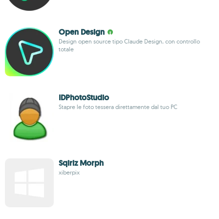
Open Design
Design open source tipo Claude Design, con controllo
totale
IDPhotoStudio
Stapre le foto tessera direttamente dal tuo PC
Sqirlz Morph
xiberpix