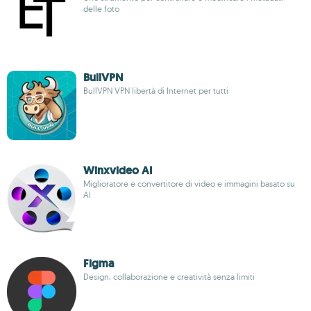
delle foto
BullVPN
BullVPN VPN libertà di Internet per tutti
Winxvideo AI
Miglioratore e convertitore di video e immagini basato su
AI
Figma
Design, collaborazione e creatività senza limiti