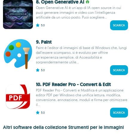
8. Open Generative AI
Open Generative AI è un'app di IA open source in cui
puoi generare immagini e video con l'intelligenza
artificiale da un unico posto. Puoi scegliere...
5.0
SCARICA
9. Paint
Paint è l'editor di immagini di base di Windows che, lungi
dall'essere scomparso, si è evoluto per offrire
un'esperienza semplice, di Accessibilità e
sorprendentemente utile...
5.0
SCARICA
10. PDF Reader Pro - Convert & Edit
PDF Reader Pro - Converti e Modifica è un'applicazione
editor PDF per Windows che unifica lettura, modifica,
conversione, annotazione, moduli e firma per ottimizzare
il...
5.0
SCARICA
Altri software della collezione Strumenti per le immagini