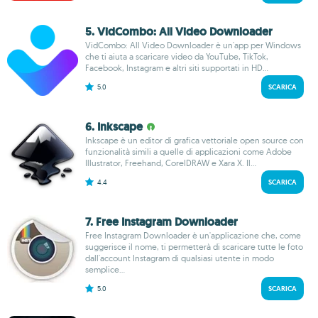
5. VidCombo: All Video Downloader
VidCombo: All Video Downloader è un'app per Windows
che ti aiuta a scaricare video da YouTube, TikTok,
Facebook, Instagram e altri siti supportati in HD...
5.0
SCARICA
6. Inkscape
Inkscape è un editor di grafica vettoriale open source con
funzionalità simili a quelle di applicazioni come Adobe
Illustrator, Freehand, CorelDRAW e Xara X. Il...
4.4
SCARICA
7. Free Instagram Downloader
Free Instagram Downloader è un'applicazione che, come
suggerisce il nome, ti permetterà di scaricare tutte le foto
dall'account Instagram di qualsiasi utente in modo
semplice...
5.0
SCARICA