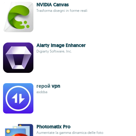
NVIDIA Canvas
Trasforma disegni in forme reali
Aiarty Image Enhancer
Digiarty Software, Inc.
герой vpn
asddsa
Photomatix Pro
Aumentate la gamma dinamica delle foto