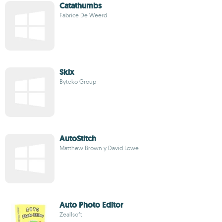
Catathumbs
Fabrice De Weerd
Skix
Byteko Group
AutoStitch
Matthew Brown y David Lowe
Auto Photo Editor
Zeallsoft