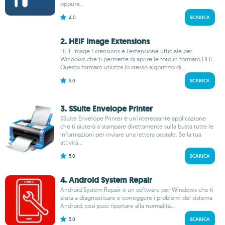
oppure...
4.0
SCARICA
2. HEIF Image Extensions
HEIF Image Extensions è l'estensione ufficiale per
Windows che ti permette di aprire le foto in formato HEIF.
Questo formato utilizza lo stesso algoritmo di...
5.0
SCARICA
3. SSuite Envelope Printer
SSuite Envelope Printer è un'interessante applicazione
che ti aiuterà a stampare direttamente sulla busta tutte le
informazioni per inviare una lettera postale. Se la tua
attività...
5.0
SCARICA
4. Android System Repair
Android System Repair è un software per Windows che ti
aiuta a diagnosticare e correggere i problemi del sistema
Android, così puoi riportare alla normalità...
5.0
SCARICA