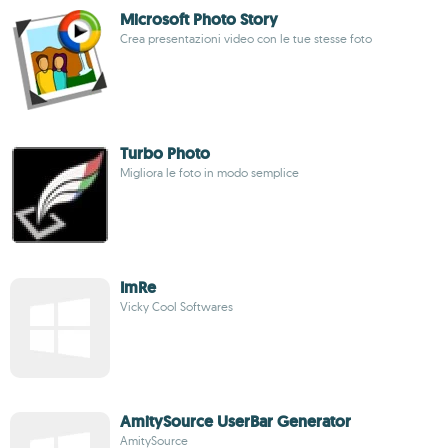
Microsoft Photo Story
Crea presentazioni video con le tue stesse foto
Turbo Photo
Migliora le foto in modo semplice
ImRe
Vicky Cool Softwares
AmitySource UserBar Generator
AmitySource