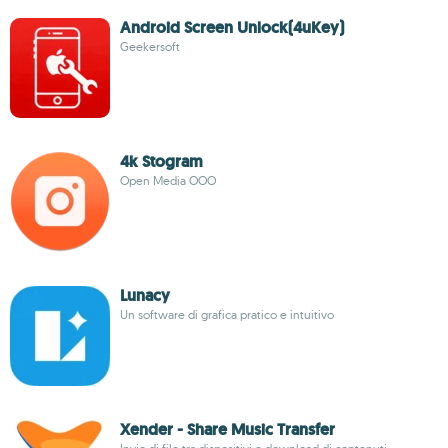
Android Screen Unlock(4uKey)
Geekersoft
4k Stogram
Open Media OOO
Lunacy
Un software di grafica pratico e intuitivo
Xender - Share Music Transfer