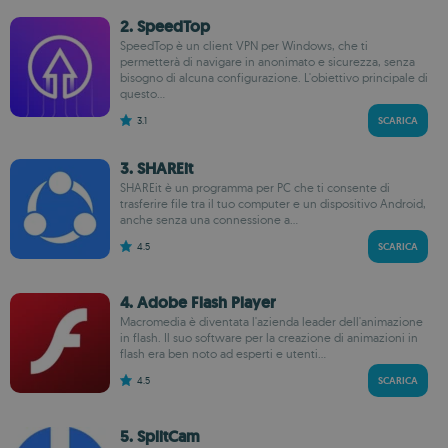
2. SpeedTop
SpeedTop è un client VPN per Windows, che ti
permetterà di navigare in anonimato e sicurezza, senza
bisogno di alcuna configurazione. L'obiettivo principale di
questo...
3.1
SCARICA
3. SHAREit
SHAREit è un programma per PC che ti consente di
trasferire file tra il tuo computer e un dispositivo Android,
anche senza una connessione a...
4.5
SCARICA
4. Adobe Flash Player
Macromedia è diventata l'azienda leader dell'animazione
in flash. Il suo software per la creazione di animazioni in
flash era ben noto ad esperti e utenti...
4.5
SCARICA
5. SplitCam