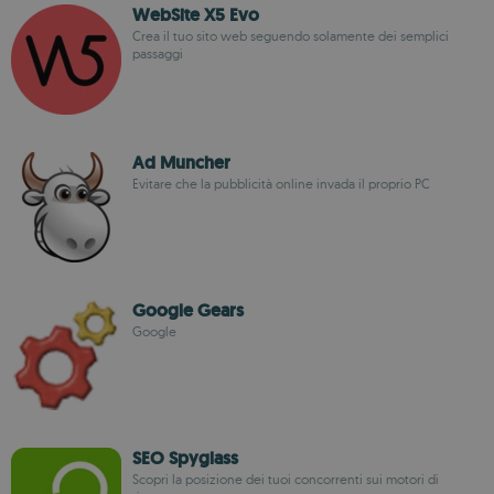
WebSite X5 Evo
Crea il tuo sito web seguendo solamente dei semplici
passaggi
Ad Muncher
Evitare che la pubblicità online invada il proprio PC
Google Gears
Google
SEO Spyglass
Scopri la posizione dei tuoi concorrenti sui motori di