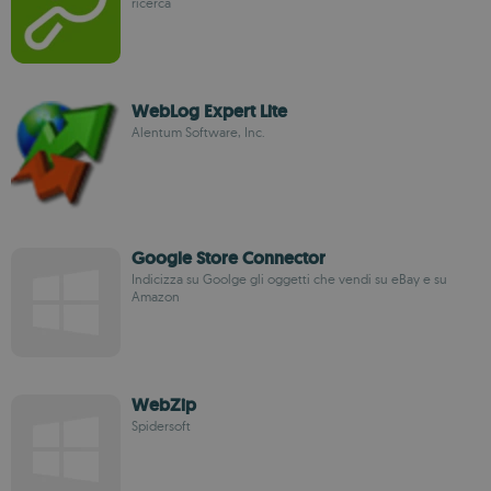
ricerca
WebLog Expert Lite
Alentum Software, Inc.
Google Store Connector
Indicizza su Goolge gli oggetti che vendi su eBay e su
Amazon
WebZip
Spidersoft