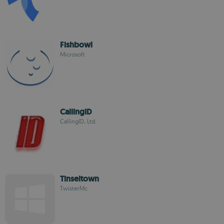
Fishbowl
Microsoft
CallingID
CallingID, Ltd.
Tinseltown
TwisterMc