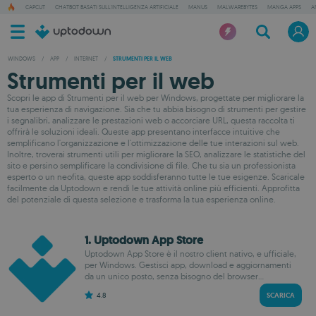
CAPCUT
CHATBOT BASATI SULL'INTELLIGENZA ARTIFICIALE
MANUS
MALWAREBYTES
MANGA APPS
A
WINDOWS
/
APP
/
INTERNET
/
STRUMENTI PER IL WEB
Strumenti per il web
Scopri le app di Strumenti per il web per Windows, progettate per migliorare la
tua esperienza di navigazione. Sia che tu abbia bisogno di strumenti per gestire
i segnalibri, analizzare le prestazioni web o accorciare URL, questa raccolta ti
offrirà le soluzioni ideali. Queste app presentano interfacce intuitive che
semplificano l'organizzazione e l'ottimizzazione delle tue interazioni sul web.
Inoltre, troverai strumenti utili per migliorare la SEO, analizzare le statistiche del
sito e persino semplificare la condivisione di file. Che tu sia un professionista
esperto o un neofita, queste app soddisferanno tutte le tue esigenze. Scaricale
facilmente da Uptodown e rendi le tue attività online più efficienti. Approfitta
del potenziale di questa selezione e trasforma la tua esperienza online.
1. Uptodown App Store
Uptodown App Store è il nostro client nativo, e ufficiale,
per Windows. Gestisci app, download e aggiornamenti
da un unico posto, senza bisogno del browser...
4.8
SCARICA