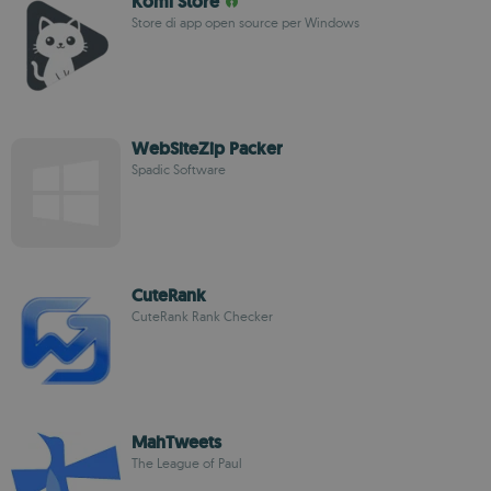
Komi Store
Store di app open source per Windows
WebSiteZip Packer
Spadic Software
CuteRank
CuteRank Rank Checker
MahTweets
The League of Paul