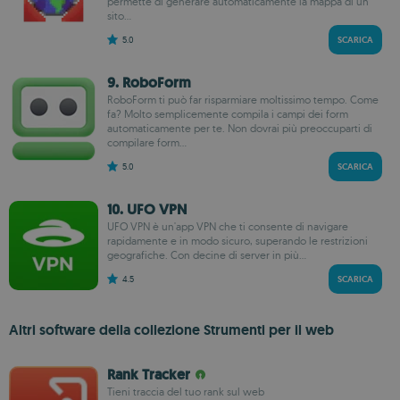
permette di generare automaticamente la mappa di un
sito...
5.0
SCARICA
9. RoboForm
RoboForm ti può far risparmiare moltissimo tempo. Come
fa? Molto semplicemente compila i campi dei form
automaticamente per te. Non dovrai più preoccuparti di
compilare form...
5.0
SCARICA
10. UFO VPN
UFO VPN è un'app VPN che ti consente di navigare
rapidamente e in modo sicuro, superando le restrizioni
geografiche. Con decine di server in più...
4.5
SCARICA
Altri software della collezione Strumenti per il web
Rank Tracker
Tieni traccia del tuo rank sul web