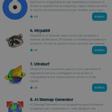
SplitCam è un'applicazione per trasmettere contenuti in
diretta su piattaforme di streaming. L'app ti offre una serie
di opzioni di personalizzazione per rendere unico ogni...
4.9
SCARICA
6. Mypal68
Mypal68 è un browser open source per accedere a
Internet da Windows XP tramite un'interfaccia moderna e
attraente. Anche se questa iconica versione del sistema...
5.0
SCARICA
7. UltraSurf
UltraSurf è uno strumento gratuito che ti permette di
aggirare la censura, proteggere la tua privacy e
crittografare le tue comunicazioni online in modo
rapido...
3.9
SCARICA
8. A1 Sitemap Generator
A1 Sitemap Generator è un programma specificamente
progettato per i webmaster e i web designer che