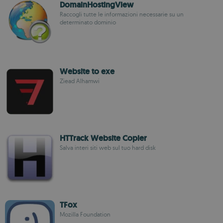
DomainHostingView
Raccogli tutte le informazioni necessarie su un
determinato dominio
Website to exe
Ziead Alhamwi
HTTrack Website Copier
Salva interi siti web sul tuo hard disk
TFox
Mozilla Foundation