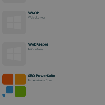
WSOP
Web-site-test
WebReaper
Mark Otway
SEO PowerSuite
Link-Assistant.Com