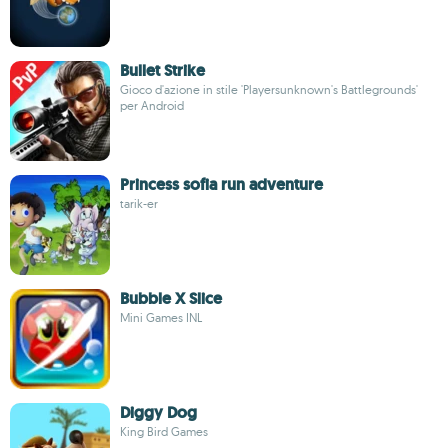
Bullet Strike
Gioco d'azione in stile 'Playersunknown's Battlegrounds'
per Android
Princess sofia run adventure
tarik-er
Bubble X Slice
Mini Games INL
Diggy Dog
King Bird Games