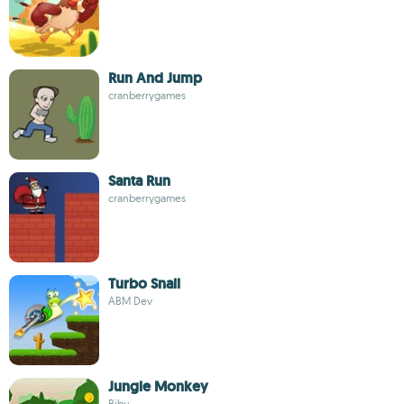
Run And Jump
cranberrygames
Santa Run
cranberrygames
Turbo Snail
ABM Dev
Jungle Monkey
Bibu