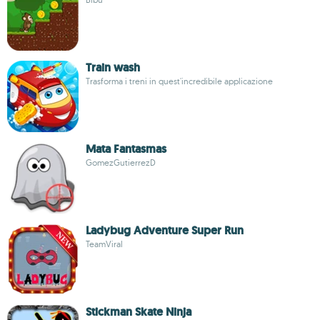
Train wash
Trasforma i treni in quest'incredibile applicazione
Mata Fantasmas
GomezGutierrezD
Ladybug Adventure Super Run
TeamViral
Stickman Skate Ninja