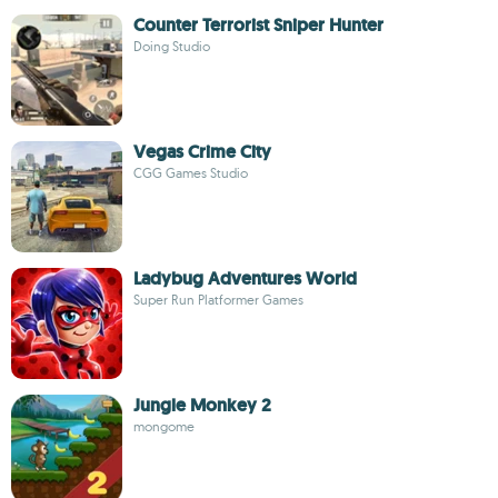
Counter Terrorist Sniper Hunter
Doing Studio
Vegas Crime City
CGG Games Studio
Ladybug Adventures World
Super Run Platformer Games
Jungle Monkey 2
mongome