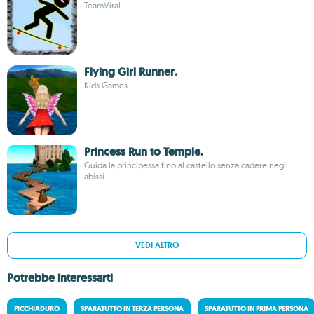
TeamViral
Flying Girl Runner.
Kids Games
Princess Run to Temple.
Guida la principessa fino al castello senza cadere negli
abissi
VEDI ALTRO
Potrebbe interessarti
PICCHIADURO
SPARATUTTO IN TERZA PERSONA
SPARATUTTO IN PRIMA PERSONA