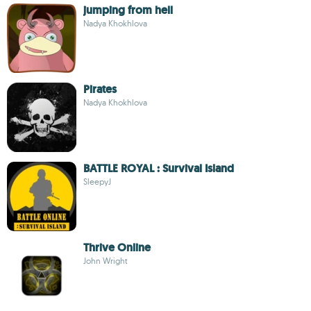
jumping from hell
Nadya Khokhlova
Pirates
Nadya Khokhlova
BATTLE ROYAL : Survival Island
SleepyJ
Thrive Online
John Wright